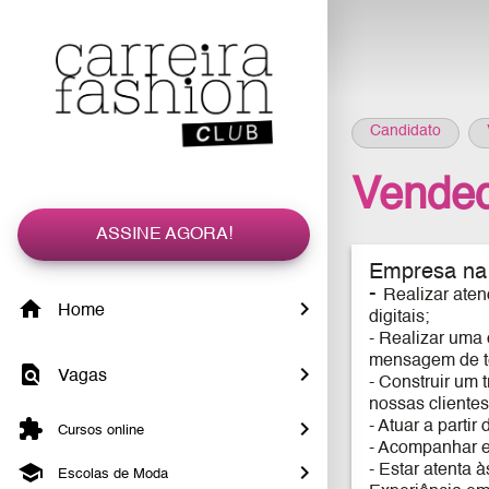
Candidato
Vendedo
ASSINE AGORA!
Empresa na 
-
Realizar aten
Home
digitais;
- Realizar uma
mensagem de te
Vagas
- Construir um 
nossas clientes
- Atuar a parti
Cursos online
- Acompanhar e 
- Estar atenta 
Escolas de Moda