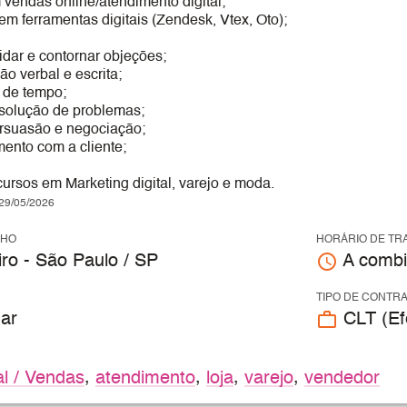
vendas online/atendimento digital;
m ferramentas digitais (Zendesk, Vtex, Oto);
idar e contornar objeções;
o verbal e escrita;
 de tempo;
esolução de problemas;
rsuasão e negociação;
ento com a cliente;
ursos em Marketing digital, varejo e moda.
9/05/2026
LHO
HORÁRIO DE TR
access_time
ro - São Paulo / SP
A combi
TIPO DE CONTR
work_outline
ar
CLT (Efe
l / Vendas
,
atendimento
,
loja
,
varejo
,
vendedor