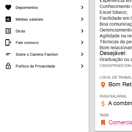
Experiência em 
Conhecimento e
Depoimentos
Excel básico;
Facilidade em l
Médias salariais
Boa comunicaçã
Gerenciamento
Dicas
Agilidade na r
Técnicas de pe
Fale conosco
Bom relacionam
Desejável:
Sobre o Carreira Fashion
Graduação ou c
CADASTRADO EM 2
Política de Privacidade
LOCAL DE TRABA
place
Bom Reti
FAIXA SALARIAL
attach_money
A combin
TAGS
bookmark
Comercia