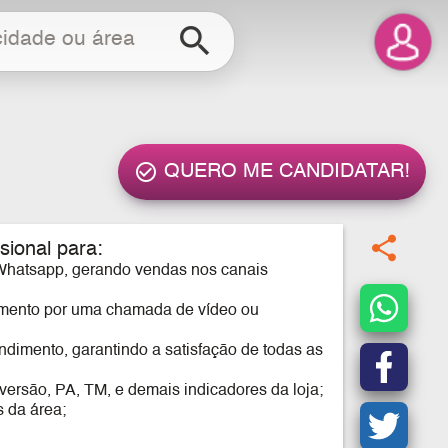
search
check_circle_outline
QUERO ME CANDIDATAR!
share
sional para:
o Whatsapp, gerando vendas nos canais
dimento por uma chamada de vídeo ou
ndimento, garantindo a satisfação de todas as
versão, PA, TM, e demais indicadores da loja;
s da área;