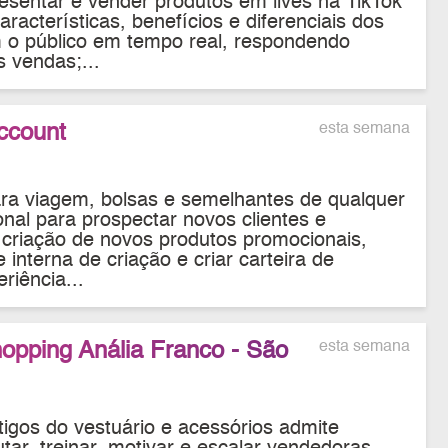
sentar e vender produtos em lives na TikTok
racterísticas, benefícios e diferenciais dos
om o público em tempo real, respondendo
 vendas;...
ccount
esta semana
ara viagem, bolsas e semelhantes de qualquer
onal para prospectar novos clientes e
 criação de novos produtos promocionais,
e interna de criação e criar carteira de
riência...
hopping Anália Franco - São
esta semana
tigos do vestuário e acessórios admite