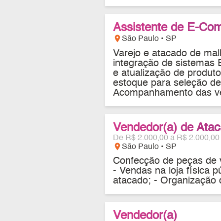
Assistente de E-Co
location_on
São Paulo • SP
Varejo e atacado de mal
integração de sistemas 
e atualização de produto
estoque para seleção d
Acompanhamento das vend
Vendedor(a) de Ata
De R$ 2.000,00 a R$ 2.000,00
location_on
São Paulo • SP
Confecção de peças de v
- Vendas na loja física 
atacado; - Organização d
Vendedor(a)