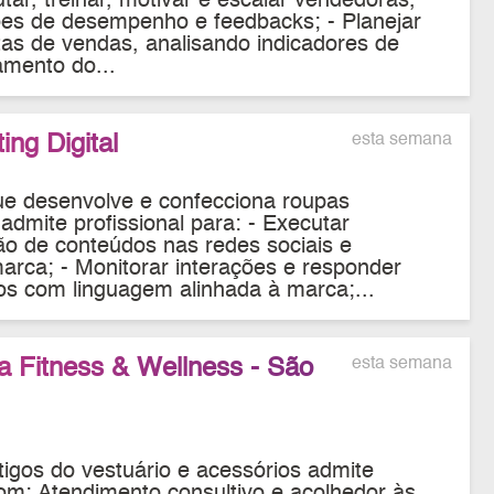
utar, treinar, motivar e escalar vendedoras,
ções de desempenho e feedbacks; - Planejar
as de vendas, analisando indicadores de
mento do...
ing Digital
esta semana
ue desenvolve e confecciona roupas
admite profissional para: - Executar
o de conteúdos nas redes sociais e
marca; - Monitorar interações e responder
s com linguagem alinhada à marca;...
a Fitness & Wellness - São
esta semana
tigos do vestuário e acessórios admite
com: Atendimento consultivo e acolhedor às