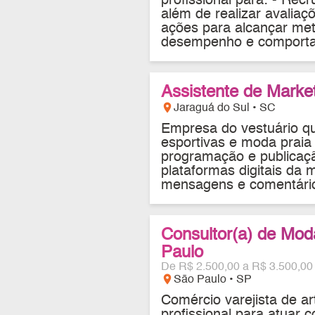
profissional para: - Recr
além de realizar avalia
ações para alcançar met
desempenho e comporta
Assistente de Market
location_on
Jaraguá do Sul • SC
Empresa do vestuário q
esportivas e moda praia 
programação e publicaçã
plataformas digitais da 
mensagens e comentário
Consultor(a) de Mod
Paulo
De R$ 2.500,00 a R$ 3.500,00
location_on
São Paulo • SP
Comércio varejista de ar
profissional para atuar 