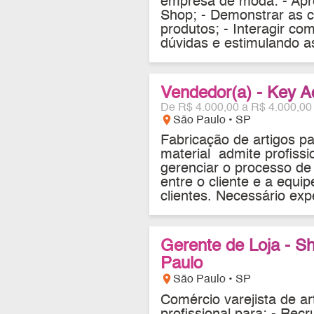
empresa de moda: - Apre
Shop; - Demonstrar as ca
produtos; - Interagir c
dúvidas e estimulando as
Vendedor(a) - Key A
De R$ 4.000,00 a R$ 4.000,00
location_on
São Paulo • SP
Fabricação de artigos p
material admite profissi
gerenciar o processo de
entre o cliente e a equip
clientes. Necessário expe
Gerente de Loja - S
Paulo
location_on
São Paulo • SP
Comércio varejista de ar