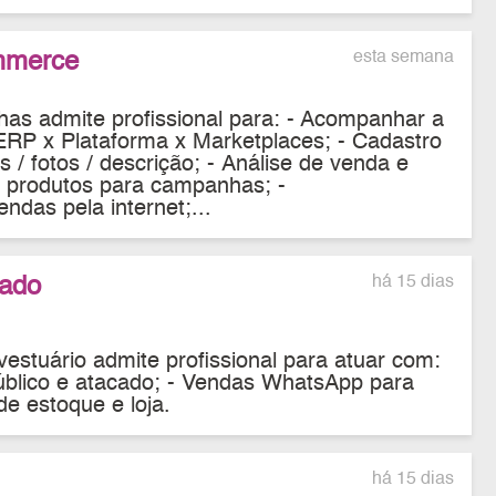
mmerce
esta semana
has admite profissional para: - Acompanhar a
ERP x Plataforma x Marketplaces; - Cadastro
s / fotos / descrição; - Análise de venda e
e produtos para campanhas; -
as pela internet;...
cado
há 15 dias
estuário admite profissional para atuar com:
público e atacado; - Vendas WhatsApp para
e estoque e loja.
há 15 dias