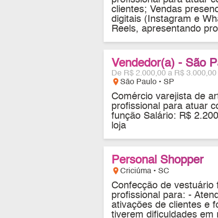
clientes; Vendas presenc
digitais (Instagram e W
Reels, apresentando prod
Vendedor(a) - São P
De R$ 2.000,00 a R$ 3.000,00
location_on
São Paulo • SP
Comércio varejista de ar
profissional para atuar
função Salário: R$ 2.2
loja
Personal Shopper
location_on
Criciúma • SC
Confecção de vestuário f
profissional para: - Ate
ativações de clientes e f
tiverem dificuldades em 