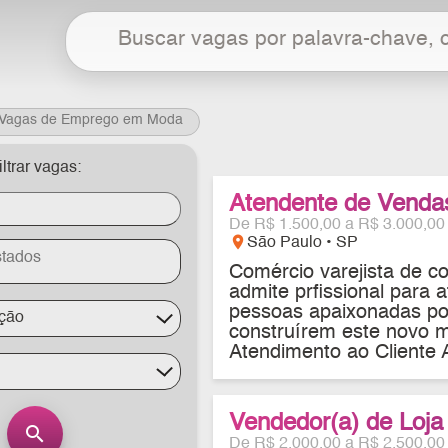
Vagas de Emprego em Moda
iltrar vagas:
Atendente de Vendas
De R$ 1.500,00 a R$ 3.000,00
location_on
São Paulo • SP
Comércio varejista de c
admite prfissional para
pessoas apaixonadas po
ação
construírem este novo 
Atendimento ao Cliente Au
Vendedor(a) de Loja
search
De R$ 2.000,00 a R$ 2.500,00