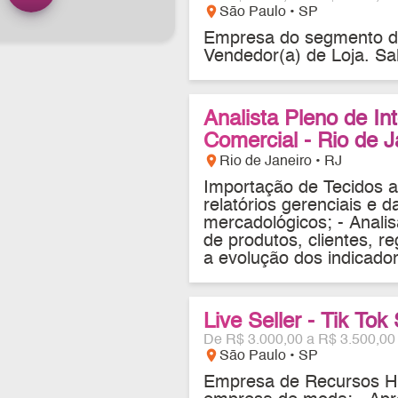
location_on
São Paulo • SP
Empresa do segmento de 
Vendedor(a) de Loja. Sa
Analista Pleno de In
Comercial - Rio de J
location_on
Rio de Janeiro • RJ
Importação de Tecidos ad
relatórios gerenciais e 
mercadológicos; - Analis
de produtos, clientes, 
a evolução dos indicador
Live Seller - Tik To
De R$ 3.000,00 a R$ 3.500,00
location_on
São Paulo • SP
Empresa de Recursos Hu