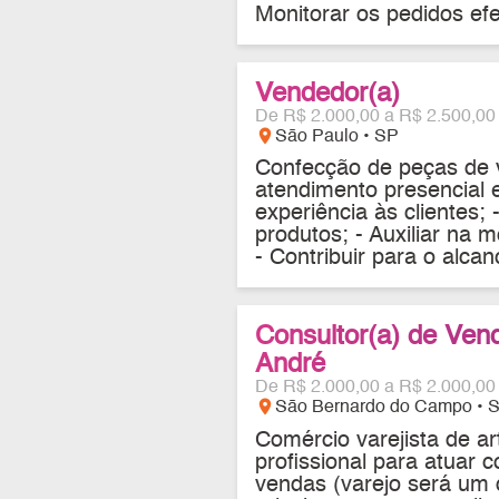
Monitorar os pedidos efe
Vendedor(a)
De R$ 2.000,00 a R$ 2.500,00
location_on
São Paulo • SP
Confecção de peças de ve
atendimento presencial 
experiência às clientes; 
produtos; - Auxiliar na 
- Contribuir para o alcan
Consultor(a) de Ven
André
De R$ 2.000,00 a R$ 2.000,00
location_on
São Bernardo do Campo • 
Comércio varejista de ar
profissional para atuar
vendas (varejo será um d