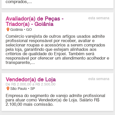
comprados,...
Avaliador(a) de Peças -
esta semana
Triador(a) - Goiânia
location_on
Goiânia • GO
Comércio varejista de outros artigos usados admite
profissional responsável por receber, avaliar e
selecionar roupas e acessórios a serem comprados
pela loja, garantindo que estejam alinhados aos
critérios de qualidade do Enjoei. Também será
responsável por oferecer um atendimento acolhedor e
transparente,...
Vendedor(a) de Loja
esta semana
De R$ 2.000,00 a R$ 2.500,00
location_on
São Paulo • SP
Empresa do segmento de varejo admite profissional
para atuar como Vendedor(a) de Loja. Salário R$
2.100,00 mais comissão.