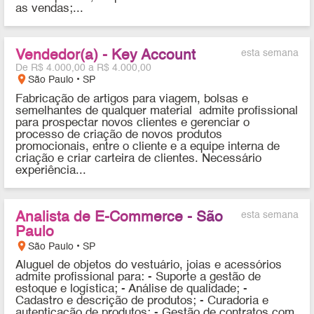
as vendas;...
Vendedor(a) - Key Account
esta semana
De R$ 4.000,00 a R$ 4.000,00
location_on
São Paulo • SP
Fabricação de artigos para viagem, bolsas e
semelhantes de qualquer material admite profissional
para prospectar novos clientes e gerenciar o
processo de criação de novos produtos
promocionais, entre o cliente e a equipe interna de
criação e criar carteira de clientes. Necessário
experiência...
Analista de E-Commerce - São
esta semana
Paulo
location_on
São Paulo • SP
Aluguel de objetos do vestuário, joias e acessórios
admite profissional para: - Suporte a gestão de
estoque e logística; - Análise de qualidade; -
Cadastro e descrição de produtos; - Curadoria e
autenticação de produtos; - Gestão de contratos com