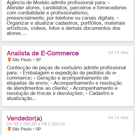
Agência de Modelo admite profissional para: -
Atender atores, candidatos, parceiros e fornecedores
com cordialidade e profissionalismo,
presencialmente, por telefone ou canais digitais. -
Organizar e atualizar cadastros, portfólios, materiais
artísticos, vídeos, fotos e demais documentos dos
atores....
Analista de E-Commerce
há 15 dias
location_on
São Paulo • SP
Confecção de peças de vestuário admite profissional
para: - Embalagem e expedição de pedidos do e-
commerce; - Geração e acompanhamento de
etiquetas de envio; - Acompanhamento e resolução
de atendimentos ao cliente; - Acompanhamento e
resolução de trocas e devoluções; - Cadastro e
atualização...
Vendedor(a)
há 15 dias
De R$ 2.000,00 a R$ 2.500,00
location_on
São Paulo • SP