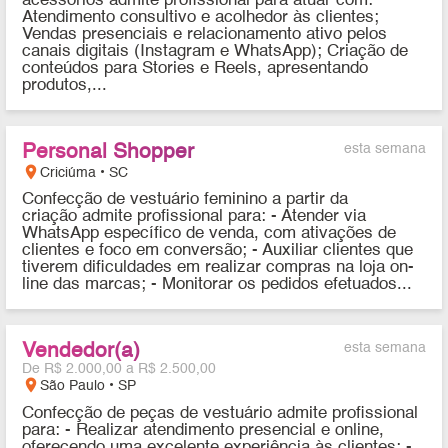
acessórios admite profissional para atuar com:
Atendimento consultivo e acolhedor às clientes;
Vendas presenciais e relacionamento ativo pelos
canais digitais (Instagram e WhatsApp); Criação de
conteúdos para Stories e Reels, apresentando
produtos,...
Personal Shopper
esta semana
location_on
Criciúma • SC
Confecção de vestuário feminino a partir da
criação admite profissional para: - Atender via
WhatsApp específico de venda, com ativações de
clientes e foco em conversão; - Auxiliar clientes que
tiverem dificuldades em realizar compras na loja on-
line das marcas; - Monitorar os pedidos efetuados...
Vendedor(a)
esta semana
De R$ 2.000,00 a R$ 2.500,00
location_on
São Paulo • SP
Confecção de peças de vestuário admite profissional
para: - Realizar atendimento presencial e online,
oferecendo uma excelente experiência às clientes; -