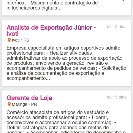
internos; - Mapeamento e contratação de
influenciadores digitais...
Analista de Exportação Júnior -
há 15 dias
Ivoti
location_on
Ivoti • RS
Empresa especialista em artigos esportivos admite
profissional para: - Realizar atividades
administrativas de apoio ao processo de exportação
de produtos, envolvendo a geração, revisão e
acompanhamento de pedidos de vendas; - Solicitação
e análise de documentação de exportação e
acompanhamento...
Gerente de Loja
há 15 dias
location_on
Maringá • PR
Comércio atacadista de artigos do vestuário e
acessórios admite profissional para: - Liderar,
desenvolver e acompanhar a equipe comercial; -
Definir estratégias para alcance das metas de
vendas; - Acompanhar indicadores de desempenho e