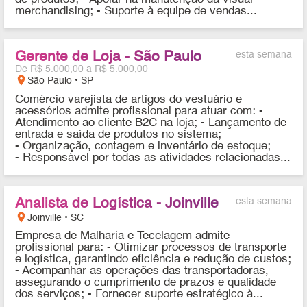
merchandising; - Suporte à equipe de vendas...
Gerente de Loja - São Paulo
esta semana
De R$ 5.000,00 a R$ 5.000,00
location_on
São Paulo • SP
Comércio varejista de artigos do vestuário e
acessórios admite profissional para atuar com: -
Atendimento ao cliente B2C na loja; - Lançamento de
entrada e saída de produtos no sistema;
- Organização, contagem e inventário de estoque;
- Responsável por todas as atividades relacionadas...
Analista de Logística - Joinville
esta semana
location_on
Joinville • SC
Empresa de Malharia e Tecelagem admite
profissional para: - Otimizar processos de transporte
e logística, garantindo eficiência e redução de custos;
- Acompanhar as operações das transportadoras,
assegurando o cumprimento de prazos e qualidade
dos serviços; - Fornecer suporte estratégico à...