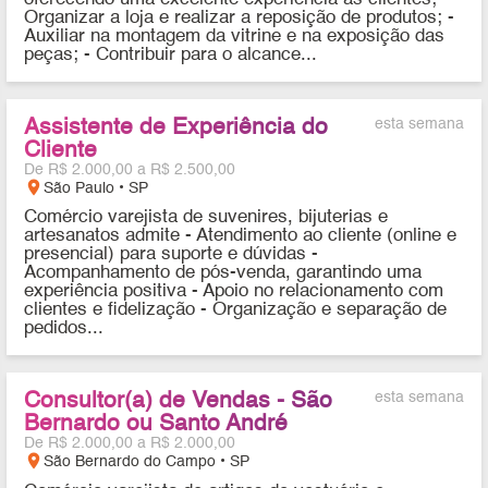
Organizar a loja e realizar a reposição de produtos; -
Auxiliar na montagem da vitrine e na exposição das
peças; - Contribuir para o alcance...
Assistente de Experiência do
esta semana
Cliente
De R$ 2.000,00 a R$ 2.500,00
location_on
São Paulo • SP
Comércio varejista de suvenires, bijuterias e
artesanatos admite - Atendimento ao cliente (online e
presencial) para suporte e dúvidas -
Acompanhamento de pós-venda, garantindo uma
experiência positiva - Apoio no relacionamento com
clientes e fidelização - Organização e separação de
pedidos...
Consultor(a) de Vendas - São
esta semana
Bernardo ou Santo André
De R$ 2.000,00 a R$ 2.000,00
location_on
São Bernardo do Campo • SP