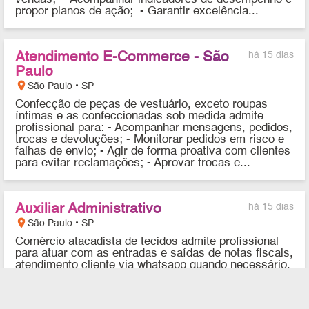
propor planos de ação; - Garantir excelência...
Atendimento E-Commerce - São
há 15 dias
Paulo
location_on
São Paulo • SP
Confecção de peças de vestuário, exceto roupas
íntimas e as confeccionadas sob medida admite
profissional para: - Acompanhar mensagens, pedidos,
trocas e devoluções; - Monitorar pedidos em risco e
falhas de envio; - Agir de forma proativa com clientes
para evitar reclamações; - Aprovar trocas e...
Auxiliar Administrativo
há 15 dias
location_on
São Paulo • SP
Comércio atacadista de tecidos admite profissional
para atuar com as entradas e saídas de notas fiscais,
atendimento cliente via whatsapp quando necessário,
recebimento, envio de pedidos para produção, outros
serviços pertinentes ao setor. Ensino médio
completo. Conhecimento básico em Inglês.