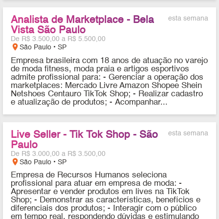
Analista de Marketplace - Bela
esta semana
Vista São Paulo
De R$ 3.500,00 a R$ 5.500,00
location_on
São Paulo • SP
Empresa brasileira com 18 anos de atuação no varejo
de moda fitness, moda praia e artigos esportivos
admite profissional para: - Gerenciar a operação dos
marketplaces: Mercado Livre Amazon Shopee Shein
Netshoes Centauro TikTok Shop; - Realizar cadastro
e atualização de produtos; - Acompanhar...
Live Seller - Tik Tok Shop - São
esta semana
Paulo
De R$ 3.000,00 a R$ 3.500,00
location_on
São Paulo • SP
Empresa de Recursos Humanos seleciona
profissional para atuar em empresa de moda: -
Apresentar e vender produtos em lives na TikTok
Shop; - Demonstrar as características, benefícios e
diferenciais dos produtos; - Interagir com o público
em tempo real, respondendo dúvidas e estimulando