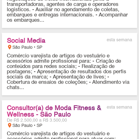
transportadoras, agentes de carga e operadores
logísticos. - Auxiliar no agendamento de coletas,
embarques e entregas internacionais. - Acompanhar
os embarques...
Social Media
esta semana
location_on
São Paulo • SP
Comércio varejista de artigos do vestuário e
acessórios admite profissional para: - Criação de
conteúdos para redes sociais; - Realização de
postagens; - Apresentação de resultados dos perfis
sociais da marca; - Apresentação de lives; -
Cobertura de ensaios de coleções; - Atendimento via
chats...
Consultor(a) de Moda Fitness &
esta semana
Wellness - São Paulo
De R$ 2.500,00 a R$ 3.500,00
location_on
São Paulo • SP
Comércio varejista de artigos do vestuário e