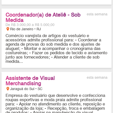
Coordenador(a) de Ateliê - Sob
esta semana
Medida
De R$ 3.000,00 a R$ 5.000,00
location_on
Rio de Janeiro • RJ
Comércio varejista de artigos do vestuário e
acessórios admite profissional para: - Coordenar a
agenda de provas do sob medida e dos ajustes de
aluguel; - Montar e acompanhar o cronograma das
costureiras; - Fazer os pedidos de tecido e aviamento
junto aos fornecedores; - Atender a cliente de sob
medida...
Assistente de Visual
esta semana
Merchandising
location_on
Jaraguá do Sul • SC
Empresa do vestuário que desenvolve e confecciona
roupas esportivas e moda praia admite profissional
para: - Apoiar no atendimento ao cliente, reposição e
organização da loja; - Recepção, troca e embalagem
de produtos; - Apoiar na manutenção da visual