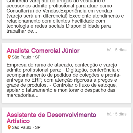
Comércio varejista de artigos do vestuário e
acessórios admite profissional para atuar como
Consultor(a) de Vendas.Experiência em vendas
(varejo será um diferencial) Excelente atendimento e
relacionamento com clientes Facilidade com
tecnologia e redes sociais Disponibilidade para
trabalhar de...
Analista Comercial Júnior
há 15 dias
location_on
São Paulo • SP
Empresa do ramo de atacado, confecção e varejo
admite profissional para: - Digitação, conferência e
acompanhamento de pedidos de coleções e pronta-
entrega no ERP, com atenção rigorosa a preços e
grade de produtos. - Controlar o fluxo de estoque,
apoiar o faturamento e monitorar o despacho das
mercadorias...
Assistente de Desenvolvimento
há 15 dias
Artístico
location_on
São Paulo • SP