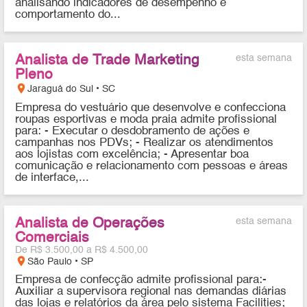
analisando indicadores de desempenho e
comportamento do...
Analista de Trade Marketing
esta semana
Pleno
location_on
Jaraguá do Sul • SC
Empresa do vestuário que desenvolve e confecciona
roupas esportivas e moda praia admite profissional
para: - Executar o desdobramento de ações e
campanhas nos PDVs; - Realizar os atendimentos
aos lojistas com excelência; - Apresentar boa
comunicação e relacionamento com pessoas e áreas
de interface,...
Analista de Operações
esta semana
Comerciais
De R$ 3.500,00 a R$ 4.500,00
location_on
São Paulo • SP
Empresa de confecção admite profissional para:-
Auxiliar a supervisora regional nas demandas diárias
das lojas e relatórios da área pelo sistema Facilities;