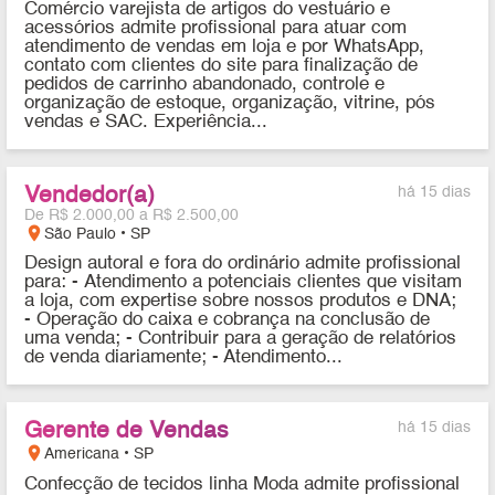
Comércio varejista de artigos do vestuário e
acessórios admite profissional para atuar com
atendimento de vendas em loja e por WhatsApp,
contato com clientes do site para finalização de
pedidos de carrinho abandonado, controle e
organização de estoque, organização, vitrine, pós
vendas e SAC. Experiência...
Vendedor(a)
há 15 dias
De R$ 2.000,00 a R$ 2.500,00
location_on
São Paulo • SP
Design autoral e fora do ordinário admite profissional
para: - Atendimento a potenciais clientes que visitam
a loja, com expertise sobre nossos produtos e DNA;
- Operação do caixa e cobrança na conclusão de
uma venda; - Contribuir para a geração de relatórios
de venda diariamente; - Atendimento...
Gerente de Vendas
há 15 dias
location_on
Americana • SP
Confecção de tecidos linha Moda admite profissional