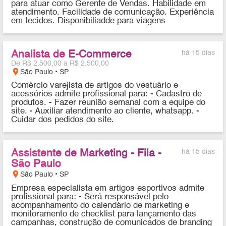
para atuar como Gerente de Vendas. Habilidade em
atendimento. Facilidade de comunicação. Experiência
em tecidos. Disponibiliadde para viagens
Analista de E-Commerce
há 15 dias
De R$ 2.500,00 a R$ 2.500,00
location_on
São Paulo • SP
Comércio varejista de artigos do vestuário e
acessórios admite profissional para: - Cadastro de
produtos. - Fazer reunião semanal com a equipe do
site. - Auxiliar atendimento ao cliente, whatsapp. -
Cuidar dos pedidos do site.
Assistente de Marketing - Fila -
há 15 dias
São Paulo
location_on
São Paulo • SP
Empresa especialista em artigos esportivos admite
profissional para: - Será responsável pelo
acompanhamento do calendário de marketing e
monitoramento de checklist para lançamento das
campanhas, construção de comunicados de branding