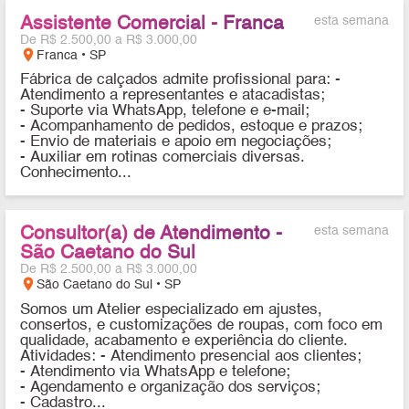
Assistente Comercial - Franca
esta semana
De R$ 2.500,00 a R$ 3.000,00
location_on
Franca • SP
Fábrica de calçados admite profissional para: -
Atendimento a representantes e atacadistas;
- Suporte via WhatsApp, telefone e e-mail;
- Acompanhamento de pedidos, estoque e prazos;
- Envio de materiais e apoio em negociações;
- Auxiliar em rotinas comerciais diversas.
Conhecimento...
Consultor(a) de Atendimento -
esta semana
São Caetano do Sul
De R$ 2.500,00 a R$ 3.000,00
location_on
São Caetano do Sul • SP
Somos um Atelier especializado em ajustes,
consertos, e customizações de roupas, com foco em
qualidade, acabamento e experiência do cliente.
Atividades: - Atendimento presencial aos clientes;
- Atendimento via WhatsApp e telefone;
- Agendamento e organização dos serviços;
- Cadastro...