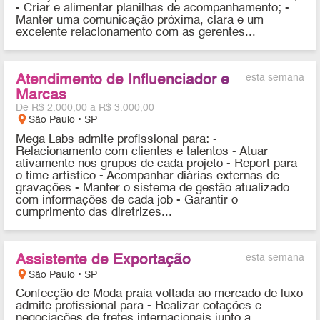
- Criar e alimentar planilhas de acompanhamento; -
Manter uma comunicação próxima, clara e um
excelente relacionamento com as gerentes...
Atendimento de Influenciador e
esta semana
Marcas
De R$ 2.000,00 a R$ 3.000,00
location_on
São Paulo • SP
Mega Labs admite profissional para: -
Relacionamento com clientes e talentos - Atuar
ativamente nos grupos de cada projeto - Report para
o time artístico - Acompanhar diárias externas de
gravações - Manter o sistema de gestão atualizado
com informações de cada job - Garantir o
cumprimento das diretrizes...
Assistente de Exportação
esta semana
location_on
São Paulo • SP
Confecção de Moda praia voltada ao mercado de luxo
admite profissional para - Realizar cotações e
negociações de fretes internacionais junto a