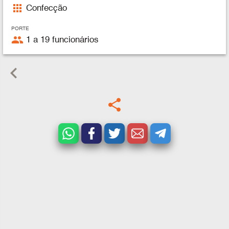
apps
Confecção
PORTE
people
1 a 19 funcionários
keyboard_arrow_left
share