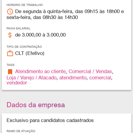
HORÁRIO DE TRABALHO
access_time
De segunda à quinta-feira, das 09h15 às 18h00 e
sexta-feira, das 08h30 às 14h30
FAIXA SALARIAL
attach_money
de 3.000,00 à 3.000,00
TIPO DE CONTRATAÇÃO
work_outline
CLT (Efetivo)
TAGS
bookmark
Atendimento ao cliente
,
Comercial / Vendas
,
Loja / Varejo / Atacado
,
atendimento
,
comercial
,
vendedor
Dados da empresa
Exclusivo para candidatos cadastrados
RAMO DE ATUAÇÃO