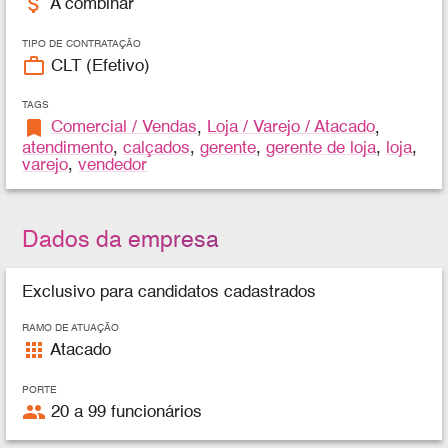
attach_money
A combinar
TIPO DE CONTRATAÇÃO
work_outline
CLT (Efetivo)
TAGS
bookmark
Comercial / Vendas
,
Loja / Varejo / Atacado
,
atendimento
,
calçados
,
gerente
,
gerente de loja
,
loja
,
varejo
,
vendedor
Dados da empresa
Exclusivo para candidatos cadastrados
RAMO DE ATUAÇÃO
apps
Atacado
PORTE
people
20 a 99 funcionários