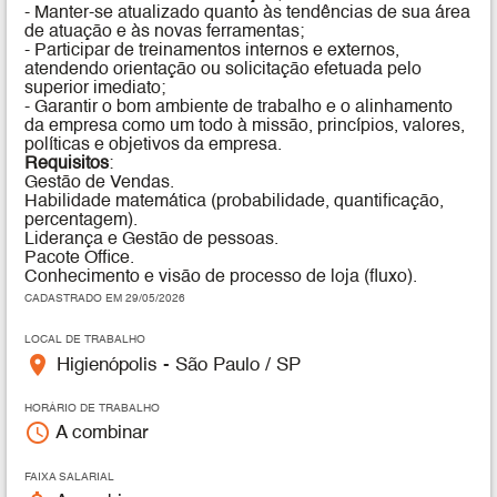
- Manter-se atualizado quanto às tendências de sua área
de atuação e às novas ferramentas;
- Participar de treinamentos internos e externos,
atendendo orientação ou solicitação efetuada pelo
superior imediato;
- Garantir o bom ambiente de trabalho e o alinhamento
da empresa como um todo à missão, princípios, valores,
políticas e objetivos da empresa.
Requisitos
:
Gestão de Vendas.
Habilidade matemática (probabilidade, quantificação,
percentagem).
Liderança e Gestão de pessoas.
Pacote Office.
Conhecimento e visão de processo de loja (fluxo).
CADASTRADO EM 29/05/2026
LOCAL DE TRABALHO
place
Higienópolis - São Paulo / SP
HORÁRIO DE TRABALHO
access_time
A combinar
FAIXA SALARIAL