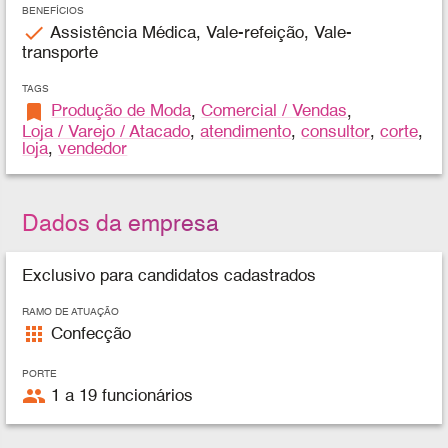
BENEFÍCIOS
check
Assistência Médica, Vale-refeição, Vale-
transporte
TAGS
bookmark
Produção de Moda
,
Comercial / Vendas
,
Loja / Varejo / Atacado
,
atendimento
,
consultor
,
corte
,
loja
,
vendedor
Dados da empresa
Exclusivo para candidatos cadastrados
RAMO DE ATUAÇÃO
apps
Confecção
PORTE
people
1 a 19 funcionários