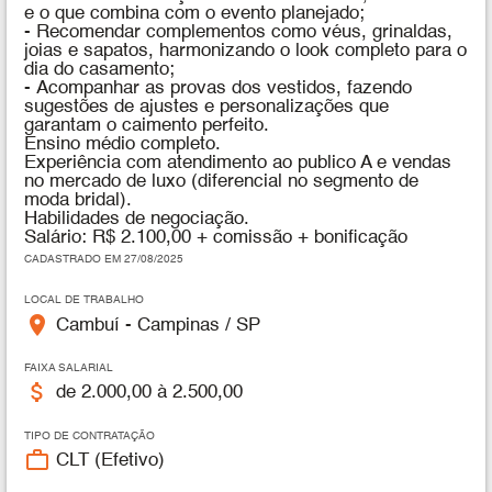
e o que combina com o evento planejado;
- Recomendar complementos como véus, grinaldas,
joias e sapatos, harmonizando o look completo para o
dia do casamento;
- Acompanhar as provas dos vestidos, fazendo
sugestões de ajustes e personalizações que
garantam o caimento perfeito.
Ensino médio completo.
Experiência com atendimento ao publico A e vendas
no mercado de luxo (diferencial no segmento de
moda bridal).
Habilidades de negociação.
Salário: R$ 2.100,00 + comissão + bonificação
CADASTRADO EM 27/08/2025
LOCAL DE TRABALHO
place
Cambuí - Campinas / SP
FAIXA SALARIAL
attach_money
de 2.000,00 à 2.500,00
TIPO DE CONTRATAÇÃO
work_outline
CLT (Efetivo)