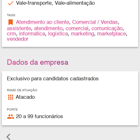
check
Vale-transporte, Vale-alimentação
TAGS
bookmark
Atendimento ao cliente
,
Comercial / Vendas
,
assistente
,
atendimento
,
comercial
,
comunicação
,
crm
,
informática
,
logística
,
marketing
,
marketplace
,
vendedor
Dados da empresa
Exclusivo para candidatos cadastrados
RAMO DE ATUAÇÃO
apps
Atacado
PORTE
people
20 a 99 funcionários
keyboard_arrow_left