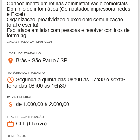
Conhecimento em rotinas administrativas e comerciais.
Domínio de informática (Computador, impressora, redes
e Excel).
Organização, proatividade e excelente comunicação
(oral e escrita).
Facilidade em lidar com pessoas e resolver conflitos de
forma ágil.
CADASTRADO EM 12/05/2026
LOCAL DE TRABALHO
place
Brás - São Paulo / SP
HORÁRIO DE TRABALHO
access_time
Segunda à quinta das 08h00 às 17h30 e sexta-
feira das 08h00 às 16h30
FAIXA SALARIAL
attach_money
de 1.000,00 à 2.000,00
TIPO DE CONTRATAÇÃO
work_outline
CLT (Efetivo)
BENEFÍCIOS