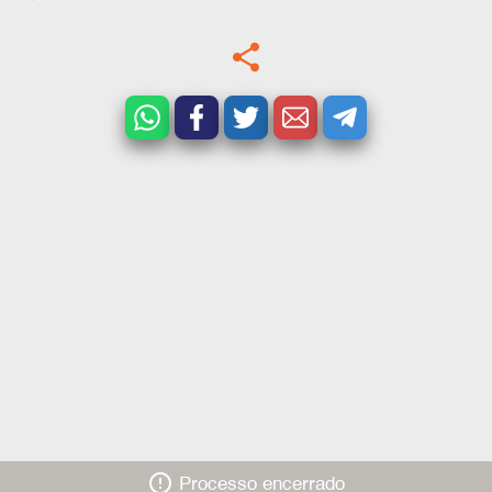
share
error_outline
Processo encerrado