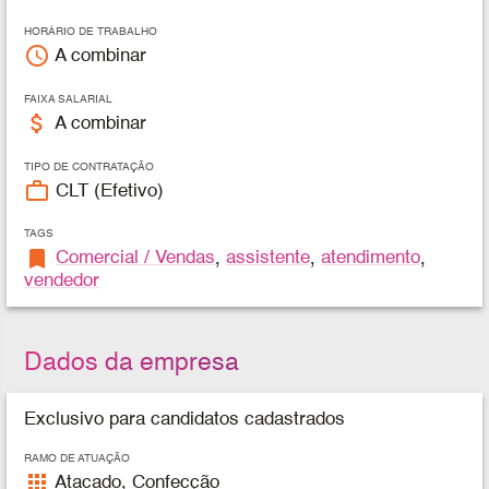
HORÁRIO DE TRABALHO
access_time
A combinar
FAIXA SALARIAL
attach_money
A combinar
TIPO DE CONTRATAÇÃO
work_outline
CLT (Efetivo)
TAGS
bookmark
Comercial / Vendas
,
assistente
,
atendimento
,
vendedor
Dados da empresa
Exclusivo para candidatos cadastrados
RAMO DE ATUAÇÃO
apps
Atacado, Confecção