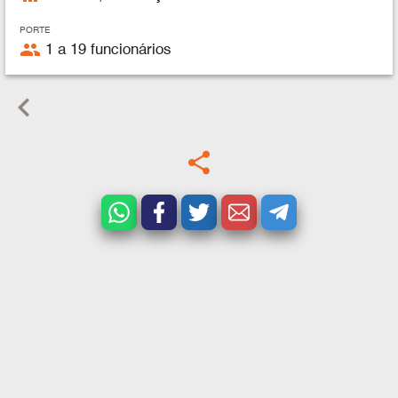
PORTE
people
1 a 19 funcionários
keyboard_arrow_left
share