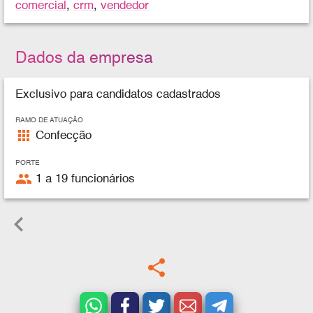
comercial
,
crm
,
vendedor
Dados da empresa
Exclusivo para candidatos cadastrados
RAMO DE ATUAÇÃO
apps
Confecção
PORTE
people
1 a 19 funcionários
keyboard_arrow_left
share