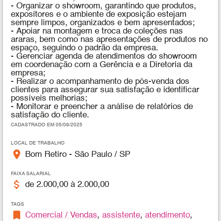
- Organizar o showroom, garantindo que produtos,
expositores e o ambiente de exposição estejam
sempre limpos, organizados e bem apresentados;
- Apoiar na montagem e troca de coleções nas
araras, bem como nas apresentações de produtos no
espaço, seguindo o padrão da empresa.
- Gerenciar agenda de atendimentos do showroom
em coordenação com a Gerência e a Diretoria da
empresa;
- Realizar o acompanhamento de pós-venda dos
clientes para assegurar sua satisfação e identificar
possíveis melhorias;
- Monitorar e preencher a análise de relatórios de
satisfação do cliente.
CADASTRADO EM 05/09/2025
LOCAL DE TRABALHO
place
Bom Retiro - São Paulo / SP
FAIXA SALARIAL
attach_money
de 2.000,00 à 2.000,00
TAGS
bookmark
Comercial / Vendas
,
assistente
,
atendimento
,