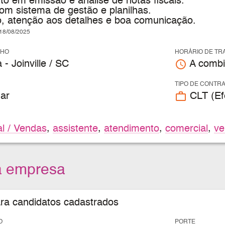
o em emissão e análise de notas fiscais.
om sistema de gestão e planilhas.
, atenção aos detalhes e boa comunicação.
8/08/2025
LHO
HORÁRIO DE TR
access_time
- Joinville / SC
A combi
TIPO DE CONTR
work_outline
ar
CLT (Efe
l / Vendas
,
assistente
,
atendimento
,
comercial
,
ve
a empresa
ara candidatos cadastrados
O
PORTE