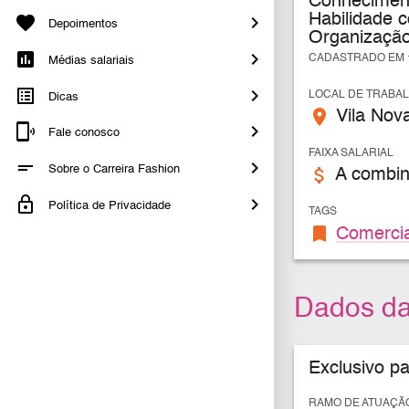
Conheciment
Habilidade c
Depoimentos
Organização
CADASTRADO EM 1
Médias salariais
LOCAL DE TRABA
Dicas
place
Vila Nova 
Fale conosco
FAIXA SALARIAL
Sobre o Carreira Fashion
attach_money
A combin
Política de Privacidade
TAGS
bookmark
Comercia
Dados d
Exclusivo p
RAMO DE ATUAÇÃ