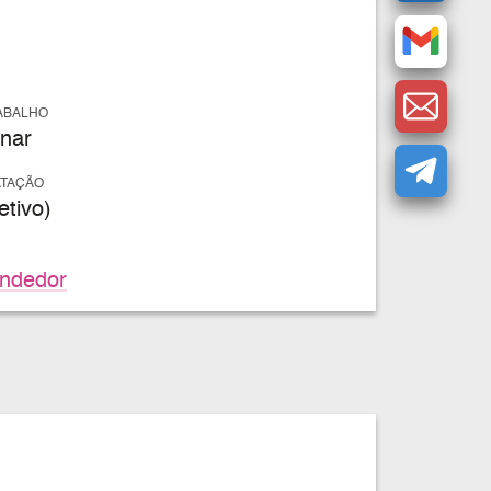
ABALHO
nar
ATAÇÃO
tivo)
ndedor