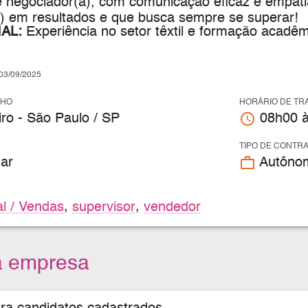
e negociador(a), com comunicação eficaz e empati
) em resultados e que busca sempre se superar!
AL:
Experiência no setor têxtil e formação acadêm
3/09/2025
LHO
HORÁRIO DE TR
access_time
ro - São Paulo / SP
08h00 à
TIPO DE CONTR
work_outline
ar
Autôno
l / Vendas
,
supervisor
,
vendedor
a empresa