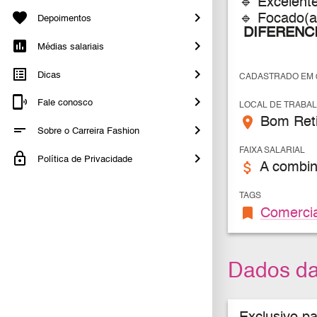
🔹 Excelent
🔹 Focado(a
Depoimentos
DIFERENCI
Médias salariais
Dicas
CADASTRADO EM 0
Fale conosco
LOCAL DE TRABA
place
Bom Reti
Sobre o Carreira Fashion
FAIXA SALARIAL
Política de Privacidade
attach_money
A combin
TAGS
bookmark
Comercia
Dados d