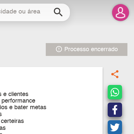
search
error_outline
Processo encerrado
share
 e clientes
a performance
ios e bater metas
s
 certeiras
tas