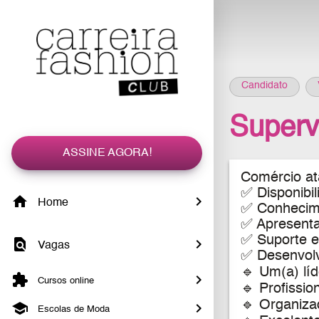
Candidato
Superv
ASSINE AGORA!
Comércio ata
✅ Disponibil
Home
✅ Conhecime
✅ Apresenta
✅ Suporte e
Vagas
✅ Desenvolv
🔹 Um(a) líd
Cursos online
🔹 Profissio
🔹 Organizad
Escolas de Moda