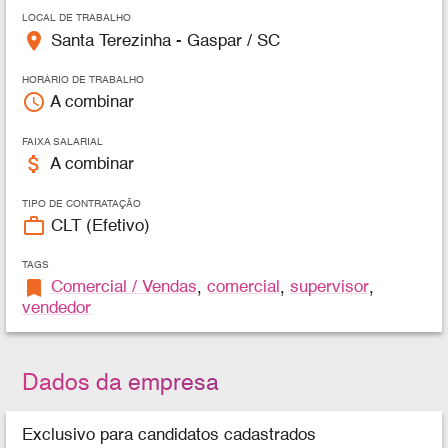
LOCAL DE TRABALHO
place
Santa Terezinha - Gaspar / SC
HORÁRIO DE TRABALHO
access_time
A combinar
FAIXA SALARIAL
attach_money
A combinar
TIPO DE CONTRATAÇÃO
work_outline
CLT (Efetivo)
TAGS
bookmark
Comercial / Vendas
,
comercial
,
supervisor
,
vendedor
Dados da empresa
Exclusivo para candidatos cadastrados