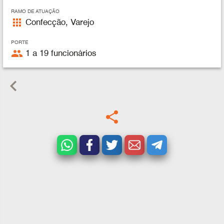
RAMO DE ATUAÇÃO
apps
Confecção, Varejo
PORTE
people
1 a 19 funcionários
keyboard_arrow_left
share