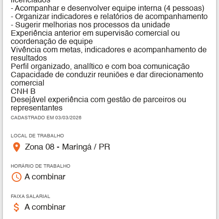
licenciados
- Acompanhar e desenvolver equipe interna (4 pessoas)
- Organizar indicadores e relatórios de acompanhamento
- Sugerir melhorias nos processos da unidade
Experiência anterior em supervisão comercial ou
coordenação de equipe
Vivência com metas, indicadores e acompanhamento de
resultados
Perfil organizado, analítico e com boa comunicação
Capacidade de conduzir reuniões e dar direcionamento
comercial
CNH B
Desejável experiência com gestão de parceiros ou
representantes
CADASTRADO EM 03/03/2026
LOCAL DE TRABALHO
place
Zona 08 - Maringá / PR
HORÁRIO DE TRABALHO
access_time
A combinar
FAIXA SALARIAL
attach_money
A combinar