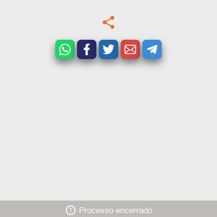
share
error_outline
Processo encerrado