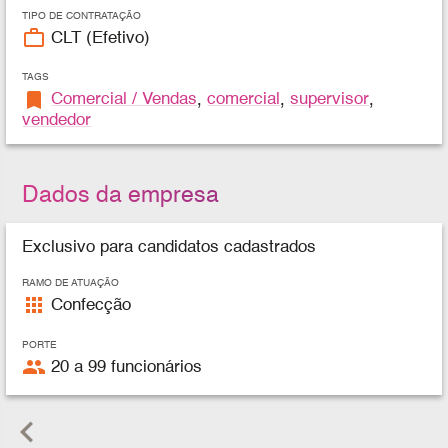
TIPO DE CONTRATAÇÃO
work_outline
CLT (Efetivo)
TAGS
bookmark
Comercial / Vendas
,
comercial
,
supervisor
,
vendedor
Dados da empresa
Exclusivo para candidatos cadastrados
RAMO DE ATUAÇÃO
apps
Confecção
PORTE
people
20 a 99 funcionários
keyboard_arrow_left