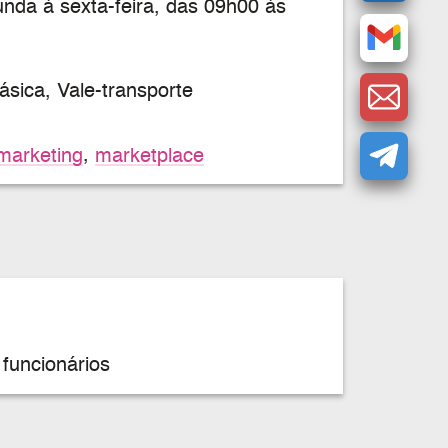
nda à sexta-feira, das 09h00 às
sica, Vale-transporte
marketing
,
marketplace
funcionários