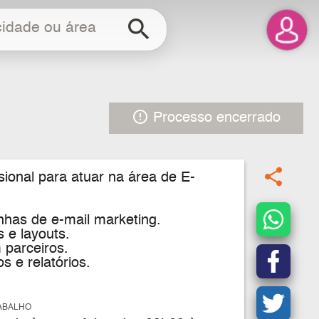
search
error_outline
Processo encerrado
share
ional para atuar na área de E-
has de e-mail marketing.
 e layouts.
 parceiros.
 e relatórios.
ABALHO