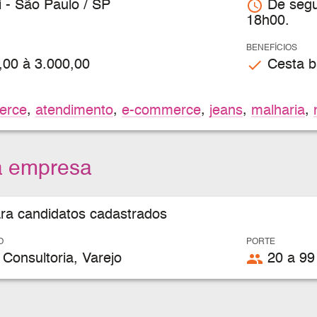
access_time
i - São Paulo / SP
De segu
18h00.
BENEFÍCIOS
check
,00 à 3.000,00
Cesta bá
erce
,
atendimento
,
e-commerce
,
jeans
,
malharia
,
a empresa
ara candidatos cadastrados
O
PORTE
people
Consultoria, Varejo
20 a 99 