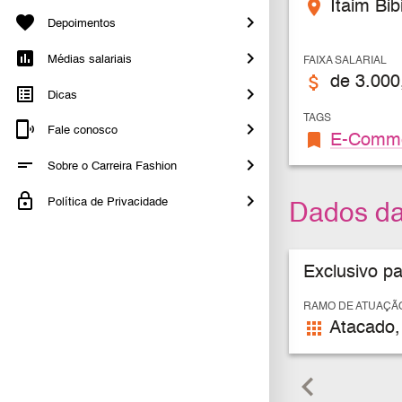
place
Itaim Bib
Depoimentos
Médias salariais
FAIXA SALARIAL
attach_money
de 3.000
Dicas
TAGS
Fale conosco
bookmark
E-Comm
Sobre o Carreira Fashion
Política de Privacidade
Dados d
Exclusivo p
RAMO DE ATUAÇÃ
apps
Atacado, 
keyboard_arrow_left