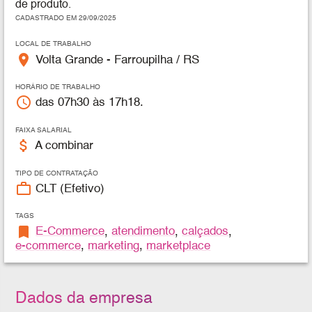
de produto.
CADASTRADO EM 29/09/2025
LOCAL DE TRABALHO
place
Volta Grande - Farroupilha / RS
HORÁRIO DE TRABALHO
access_time
das 07h30 às 17h18.
FAIXA SALARIAL
attach_money
A combinar
TIPO DE CONTRATAÇÃO
work_outline
CLT (Efetivo)
TAGS
bookmark
E-Commerce
,
atendimento
,
calçados
,
e-commerce
,
marketing
,
marketplace
Dados da empresa