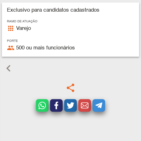
Exclusivo para candidatos cadastrados
RAMO DE ATUAÇÃO
apps
Varejo
PORTE
people
500 ou mais funcionários
keyboard_arrow_left
share