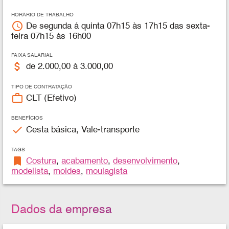
HORÁRIO DE TRABALHO
access_time
De segunda á quinta 07h15 às 17h15 das sexta-
feira 07h15 às 16h00
FAIXA SALARIAL
attach_money
de 2.000,00 à 3.000,00
TIPO DE CONTRATAÇÃO
work_outline
CLT (Efetivo)
BENEFÍCIOS
check
Cesta básica, Vale-transporte
TAGS
bookmark
Costura
,
acabamento
,
desenvolvimento
,
modelista
,
moldes
,
moulagista
Dados da empresa