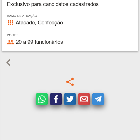
Exclusivo para candidatos cadastrados
RAMO DE ATUAÇÃO
apps
Atacado, Confecção
PORTE
people
20 a 99 funcionários
keyboard_arrow_left
share