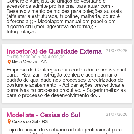
Comércio varejista de artigos do vestuário e
acessórios admite profissional para atuar com -
Desenvolvimento de moldes para coleções autorais
(alfaiataria estruturada, tricoline, malharia, couro é
diferencial); - Modelagem manual em papel e em
algodão cru (moulage/prova de forma); -
Interpretação...
Inspetor(a) de Qualidade Externa
21/07/2026
De R$ 3.000,00 a R$ 4.000,00
location_on
Nova Veneza • SC
Empresa de Confecção e atacado admite profissional
para:- Realizar instrução técnica e acompanhar o
padrão de qualidade nos processos terceirizados de
costura e acabamento. - Aplicar ações preventivas e
corretivas no processo produtivo. - Sugerir melhorias
para o processo de desenvolvimento do...
Modelista - Caxias do Sul
21/07/2026
location_on
Caxias do Sul • RS
Loja de peças de vestuário admite profissional para