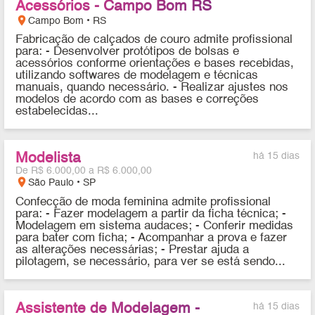
Acessórios - Campo Bom RS
location_on
Campo Bom • RS
Fabricação de calçados de couro admite profissional
para: - Desenvolver protótipos de bolsas e
acessórios conforme orientações e bases recebidas,
utilizando softwares de modelagem e técnicas
manuais, quando necessário. - Realizar ajustes nos
modelos de acordo com as bases e correções
estabelecidas...
Modelista
há 15 dias
De R$ 6.000,00 a R$ 6.000,00
location_on
São Paulo • SP
Confecção de moda feminina admite profissional
para: - Fazer modelagem a partir da ficha técnica; -
⁠Modelagem em sistema audaces; - Conferir medidas
para bater com ficha; - Acompanhar a prova e fazer
as alterações necessárias; - Prestar ajuda a
pilotagem, se necessário, para ver se está sendo...
Assistente de Modelagem -
há 15 dias