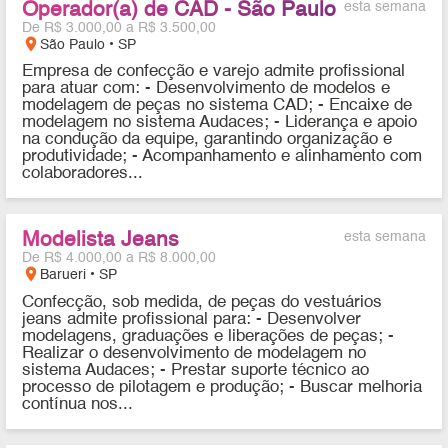
Operador(a) de CAD - São Paulo
esta semana
De R$ 3.000,00 a R$ 3.500,00
location_on
São Paulo • SP
Empresa de confecção e varejo admite profissional
para atuar com: - Desenvolvimento de modelos e
modelagem de peças no sistema CAD; - Encaixe de
modelagem no sistema Audaces; - Liderança e apoio
na condução da equipe, garantindo organização e
produtividade; - Acompanhamento e alinhamento com
colaboradores...
Modelista Jeans
esta semana
De R$ 4.000,00 a R$ 8.000,00
location_on
Barueri • SP
Confecção, sob medida, de peças do vestuários
jeans admite profissional para: - Desenvolver
modelagens, graduações e liberações de peças; -
Realizar o desenvolvimento de modelagem no
sistema Audaces; - Prestar suporte técnico ao
processo de pilotagem e produção; - Buscar melhoria
contínua nos...