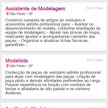
Assistente de Modelagem
há 15 dias
location_on
São Paulo • SP
Comércio varejista de artigos do vestuário e
acessórios admite profissional para: - Auxiliar no
desenvolvimento de moldes, conforme orientação da
equipe de modelagem; - Apoiar nas provas de roupa,
realizando ajustes e acompanhando caimento das
peças; - Organizar e atualizar fichas técnicas,
garantindo...
Modelista
há 15 dias
location_on
São Paulo • SP
Confecção de peças de vestuário admite profissional
para atuar com modelagem das peças, criação de
peça piloto e demais atividades pertinentes ao cargo.
Possuir experiência na função com vestidos de
festas e alfaiataria de alto padrão e no sistema
Audaces.