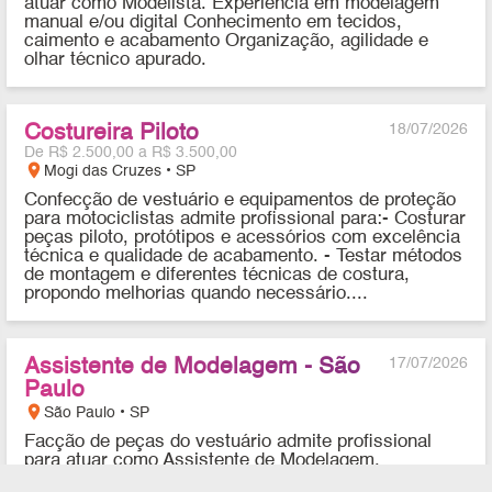
atuar como Modelista. Experiência em modelagem
manual e/ou digital Conhecimento em tecidos,
caimento e acabamento Organização, agilidade e
olhar técnico apurado.
Costureira Piloto
18/07/2026
De R$ 2.500,00 a R$ 3.500,00
location_on
Mogi das Cruzes • SP
Confecção de vestuário e equipamentos de proteção
para motociclistas admite profissional para:- Costurar
peças piloto, protótipos e acessórios com excelência
técnica e qualidade de acabamento. - Testar métodos
de montagem e diferentes técnicas de costura,
propondo melhorias quando necessário....
Assistente de Modelagem - São
17/07/2026
Paulo
location_on
São Paulo • SP
Facção de peças do vestuário admite profissional
para atuar como Assistente de Modelagem.