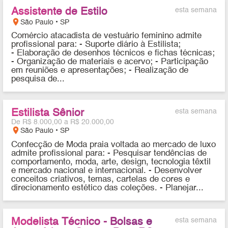
Assistente de Estilo
esta semana
location_on
São Paulo • SP
Comércio atacadista de vestuário feminino admite
profissional para: - Suporte diário à Estilista;
- Elaboração de desenhos técnicos e fichas técnicas;
- Organização de materiais e acervo; - Participação
em reuniões e apresentações; - Realização de
pesquisa de...
Estilista Sênior
esta semana
De R$ 8.000,00 a R$ 20.000,00
location_on
São Paulo • SP
Confecção de Moda praia voltada ao mercado de luxo
admite profissional para: - Pesquisar tendências de
comportamento, moda, arte, design, tecnologia têxtil
e mercado nacional e internacional. - Desenvolver
conceitos criativos, temas, cartelas de cores e
direcionamento estético das coleções. - Planejar...
Modelista Técnico - Bolsas e
esta semana