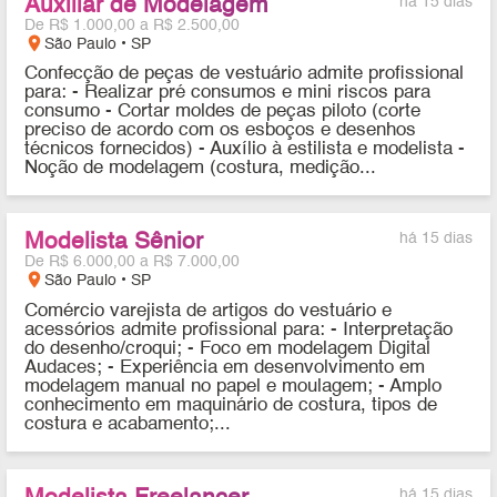
Auxiliar de Modelagem
há 15 dias
De R$ 1.000,00 a R$ 2.500,00
location_on
São Paulo • SP
Confecção de peças de vestuário admite profissional
para: - Realizar pré consumos e mini riscos para
consumo - Cortar moldes de peças piloto (corte
preciso de acordo com os esboços e desenhos
técnicos fornecidos) - Auxílio à estilista e modelista -
Noção de modelagem (costura, medição...
Modelista Sênior
há 15 dias
De R$ 6.000,00 a R$ 7.000,00
location_on
São Paulo • SP
Comércio varejista de artigos do vestuário e
acessórios admite profissional para: - Interpretação
do desenho/croqui; - Foco em modelagem Digital
Audaces; - Experiência em desenvolvimento em
modelagem manual no papel e moulagem; - Amplo
conhecimento em maquinário de costura, tipos de
costura e acabamento;...
há 15 dias