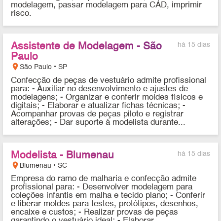
modelagem, passar modelagem para CAD, imprimir
risco.
Assistente de Modelagem - São
há 15 dias
Paulo
location_on
São Paulo • SP
Confecção de peças de vestuário admite profissional
para: - Auxiliar no desenvolvimento e ajustes de
modelagens; - Organizar e conferir moldes físicos e
digitais; - Elaborar e atualizar fichas técnicas; -
Acompanhar provas de peças piloto e registrar
alterações; - Dar suporte à modelista durante...
Modelista - Blumenau
há 15 dias
location_on
Blumenau • SC
Empresa do ramo de malharia e confecção admite
profissional para: - Desenvolver modelagem para
coleções infantis em malha e tecido plano; - Conferir
e liberar moldes para testes, protótipos, desenhos,
encaixe e custos; - Realizar provas de peças
garantindo o vestuário ideal; - Elaborar...