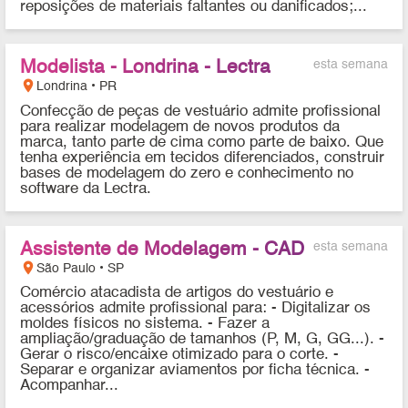
reposições de materiais faltantes ou danificados;...
Modelista - Londrina - Lectra
esta semana
location_on
Londrina • PR
Confecção de peças de vestuário admite profissional
para realizar modelagem de novos produtos da
marca, tanto parte de cima como parte de baixo. Que
tenha experiência em tecidos diferenciados, construir
bases de modelagem do zero e conhecimento no
software da Lectra.
Assistente de Modelagem - CAD
esta semana
location_on
São Paulo • SP
Comércio atacadista de artigos do vestuário e
acessórios admite profissional para: - Digitalizar os
moldes físicos no sistema. - Fazer a
ampliação/graduação de tamanhos (P, M, G, GG...). -
Gerar o risco/encaixe otimizado para o corte. -
Separar e organizar aviamentos por ficha técnica. -
Acompanhar...