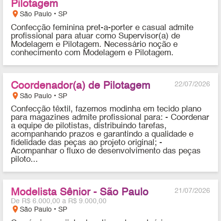
Pilotagem
location_on
São Paulo • SP
Confecção feminina pret-a-porter e casual admite
profissional para atuar como Supervisor(a) de
Modelagem e Pilotagem. Necessário noção e
conhecimento com Modelagem e Pilotagem.
Coordenador(a) de Pilotagem
22/07/2026
location_on
São Paulo • SP
Confecção têxtil, fazemos modinha em tecido plano
para magazines admite profissional para: - Coordenar
a equipe de pilotistas, distribuindo tarefas,
acompanhando prazos e garantindo a qualidade e
fidelidade das peças ao projeto original; -
Acompanhar o fluxo de desenvolvimento das peças
piloto...
Modelista Sênior - São Paulo
21/07/2026
De R$ 6.000,00 a R$ 9.000,00
location_on
São Paulo • SP