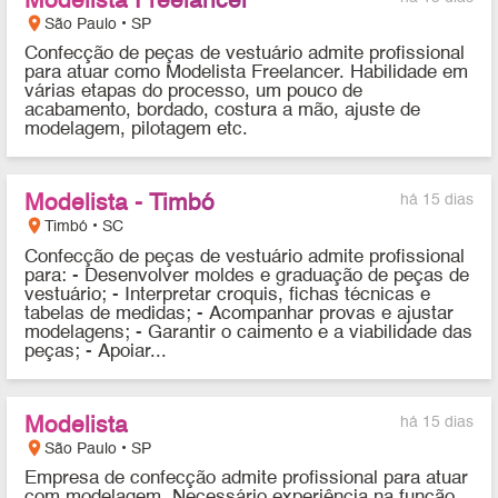
Modelista Freelancer
location_on
São Paulo • SP
Confecção de peças de vestuário admite profissional
para atuar como Modelista Freelancer. Habilidade em
várias etapas do processo, um pouco de
acabamento, bordado, costura a mão, ajuste de
modelagem, pilotagem etc.
Modelista - Timbó
há 15 dias
location_on
Timbó • SC
Confecção de peças de vestuário admite profissional
para: - Desenvolver moldes e graduação de peças de
vestuário; - Interpretar croquis, fichas técnicas e
tabelas de medidas; - Acompanhar provas e ajustar
modelagens; - Garantir o caimento e a viabilidade das
peças; - Apoiar...
Modelista
há 15 dias
location_on
São Paulo • SP
Empresa de confecção admite profissional para atuar
com modelagem. Necessário experiência na função