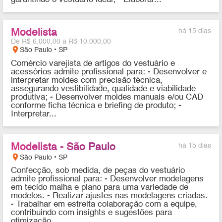
Modelista
há 15 dias
De R$ 6.000,00 a R$ 10.000,00
location_on
São Paulo • SP
Comércio varejista de artigos do vestuário e
acessórios admite profissional para: - Desenvolver e
interpretar moldes com precisão técnica,
assegurando vestibilidade, qualidade e viabilidade
produtiva; - Desenvolver moldes manuais e/ou CAD
conforme ficha técnica e briefing de produto; -
Interpretar...
Modelista - São Paulo
há 15 dias
location_on
São Paulo • SP
Confecção, sob medida, de peças do vestuário
admite profissional para: - Desenvolver modelagens
em tecido malha e plano para uma variedade de
modelos. - Realizar ajustes nas modelagens criadas.
- Trabalhar em estreita colaboração com a equipe,
contribuindo com insights e sugestões para
otimização...