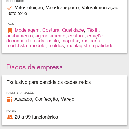
BENEFÍCIOS
check
Vale-refeição, Vale-transporte, Vale-alimentação,
Refeitório
TAGS
bookmark
Modelagem
,
Costura
,
Qualidade
,
Têxtil
,
acabamento
,
agenciamento
,
costura
,
criação
,
desenho de moda
,
estilo
,
inspetor
,
malharia
,
modelista
,
modelo
,
moldes
,
moulagista
,
qualidade
Dados da empresa
Exclusivo para candidatos cadastrados
RAMO DE ATUAÇÃO
apps
Atacado, Confecção, Varejo
PORTE
people
20 a 99 funcionários