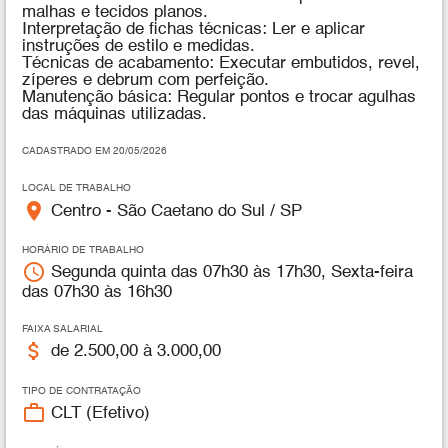
malhas e tecidos planos.
Interpretação de fichas técnicas: Ler e aplicar
instruções de estilo e medidas.
Técnicas de acabamento: Executar embutidos, revel,
zíperes e debrum com perfeição.
Manutenção básica: Regular pontos e trocar agulhas
das máquinas utilizadas.
CADASTRADO EM 20/05/2026
LOCAL DE TRABALHO
place
Centro - São Caetano do Sul / SP
HORÁRIO DE TRABALHO
access_time
Segunda quinta das 07h30 às 17h30, Sexta-feira
das 07h30 às 16h30
FAIXA SALARIAL
attach_money
de 2.500,00 à 3.000,00
TIPO DE CONTRATAÇÃO
work_outline
CLT (Efetivo)