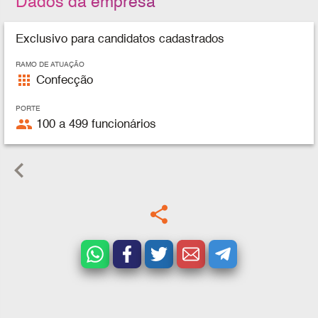
Dados da empresa
Exclusivo para candidatos cadastrados
RAMO DE ATUAÇÃO
apps
Confecção
PORTE
people
100 a 499 funcionários
keyboard_arrow_left
share