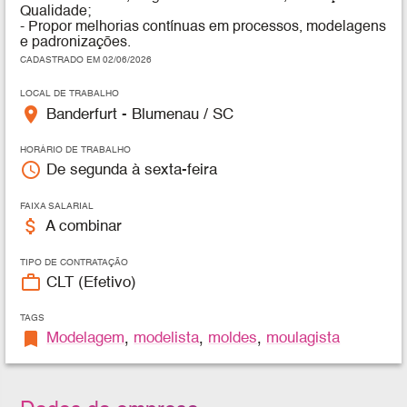
Qualidade;
- Propor melhorias contínuas em processos, modelagens
e padronizações.
CADASTRADO EM 02/06/2026
LOCAL DE TRABALHO
place
Banderfurt - Blumenau / SC
HORÁRIO DE TRABALHO
access_time
De segunda à sexta-feira
FAIXA SALARIAL
attach_money
A combinar
TIPO DE CONTRATAÇÃO
work_outline
CLT (Efetivo)
TAGS
bookmark
Modelagem
,
modelista
,
moldes
,
moulagista