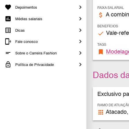
Depoimentos
FAIXA SALARIAL
attach_money
A combin
Médias salariais
BENEFÍCIOS
Dicas
check
Vale-refe
Fale conosco
TAGS
bookmark
Modela
Sobre o Carreira Fashion
Política de Privacidade
Dados d
Exclusivo p
RAMO DE ATUAÇÃ
apps
Atacado,