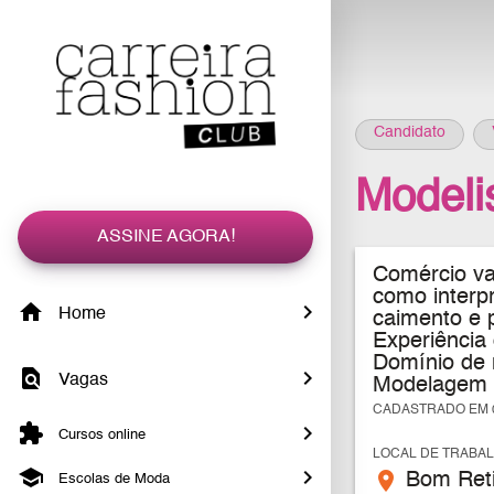
Candidato
Modeli
ASSINE AGORA!
Comércio var
como interpr
Home
caimento e 
Experiência
Domínio de 
Vagas
Modelagem n
CADASTRADO EM 0
Cursos online
LOCAL DE TRABA
place
Bom Reti
Escolas de Moda