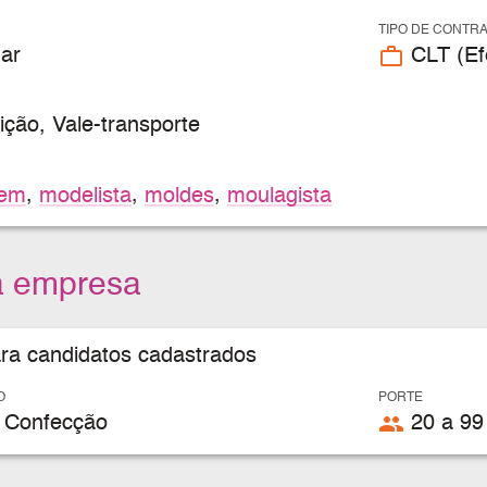
TIPO DE CONTR
work_outline
ar
CLT (Efe
ição, Vale-transporte
gem
,
modelista
,
moldes
,
moulagista
a empresa
ara candidatos cadastrados
O
PORTE
people
 Confecção
20 a 99 