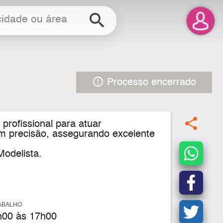
search
error_outline
Processo encerrado
share
profissional para atuar
om precisão, assegurando excelente
Modelista.
ABALHO
00 às 17h00