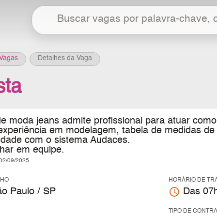
Vagas
Detalhes da Vaga
sta
e moda jeans admite profissional para atuar como
experiência em modelagem, tabela de medidas de
ilidade com o sistema Audaces.
lhar em equipe.
2/09/2025
LHO
HORÁRIO DE TR
access_time
ão Paulo / SP
Das 07h
TIPO DE CONTR