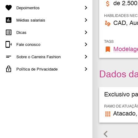
attach_money
de 2.500
Depoimentos
HABILIDADES NE
Médias salariais
gesture
CAD, Au
Dicas
TAGS
Fale conosco
bookmark
Modela
Sobre o Carreira Fashion
Política de Privacidade
Dados d
Exclusivo p
RAMO DE ATUAÇÃ
apps
Atacado,
keyboard_arrow_left