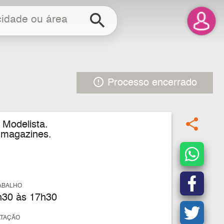
search
error_outline
Processo encerrado
share
 Modelista.
 magazines.
ABALHO
30 às 17h30
ATAÇÃO