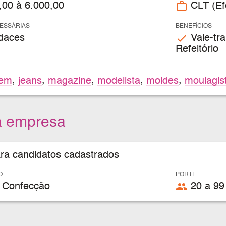
work_outline
,00 à 6.000,00
CLT (Efe
CESSÁRIAS
BENEFÍCIOS
check
daces
Vale-tra
Refeitório
gem
,
jeans
,
magazine
,
modelista
,
moldes
,
moulagis
a empresa
ara candidatos cadastrados
O
PORTE
people
 Confecção
20 a 99 