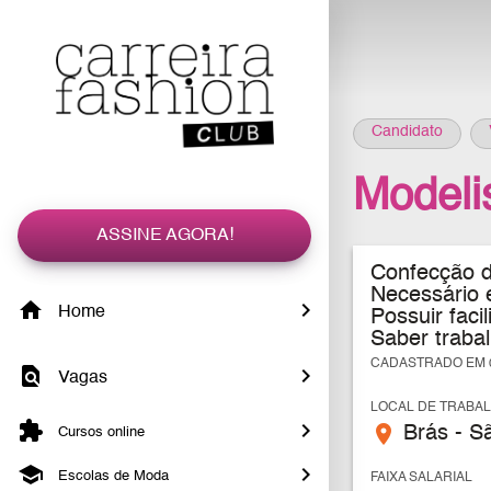
Candidato
Modeli
ASSINE AGORA!
Confecção d
Necessário 
Home
Possuir fac
Saber traba
CADASTRADO EM 0
Vagas
LOCAL DE TRABA
place
Brás - S
Cursos online
Escolas de Moda
FAIXA SALARIAL