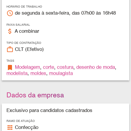
HORÁRIO DE TRABALHO
access_time
de segunda à sexta-feira, das 07h00 às 16h48
FAIXA SALARIAL
attach_money
A combinar
TIPO DE CONTRATAÇÃO
work_outline
CLT (Efetivo)
TAGS
bookmark
Modelagem
,
corte
,
costura
,
desenho de moda
,
modelista
,
moldes
,
moulagista
Dados da empresa
Exclusivo para candidatos cadastrados
RAMO DE ATUAÇÃO
apps
Confecção