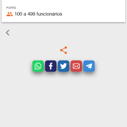
PORTE
people
100 a 499 funcionários
keyboard_arrow_left
share