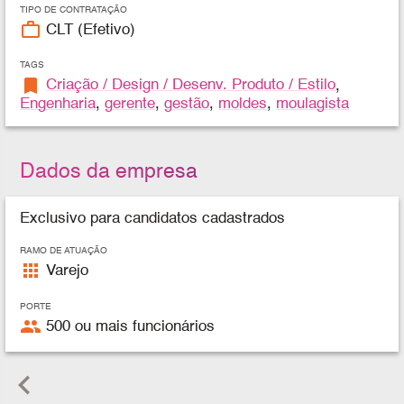
TIPO DE CONTRATAÇÃO
work_outline
CLT (Efetivo)
TAGS
bookmark
Criação / Design / Desenv. Produto / Estilo
,
Engenharia
,
gerente
,
gestão
,
moldes
,
moulagista
Dados da empresa
Exclusivo para candidatos cadastrados
RAMO DE ATUAÇÃO
apps
Varejo
PORTE
people
500 ou mais funcionários
keyboard_arrow_left