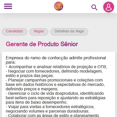
search
Candidato
Vagas
Detalhes da Vaga
Gerente de Produto Sênior
Empresa do ramo de confecção
admite profissional
para:
-
Acompanhar e
analisar relatórios de projeção e OTB;
- Negociar com forn
ecedores, definindo modelagem,
estilo e prazos das peças;
- Planejar campanhas prom
ocionais e coleções com
base em dados históricos e expectativas do mercado,
definindo preços e margens;
- Gerenciar o ciclo de vida dos
produtos, identificando
best-sellers para reposição e ajustando as estratégias
para itens de baixo des
emp
enho;
- Viajar para visitas a fornecedores estr
atégicos,
negociando volumes e parcerias dur
ado
uras;
- Colaborar com as áreas de estilo e plan
ejamento,