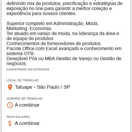
definindo mix de produtos, precificação e estratégias de
exposição no line para garantir a melhor coleção e
experiência para nossos c
lientes.
Superior completo em Administração, Moda,
Marketing,
Economia;
Ter atuado em varejo de moda, na liderança da área e
de equipe de produtos
Conhecimentos de fornecedores de produtos.
Pacote Office com Excel avançado e conhecimento em
si
stema OTB.
Desejável Pós ou MBA Gestão de Varejo ou Gestão de
negócios.
CADASTRADO EM 25/06/2026
LOCAL DE TRABALHO
place
Tatuape - São Paulo / SP
HORÁRIO DE TRABALHO
access_time
A combinar
FAIXA SALARIAL
attach_money
A combinar