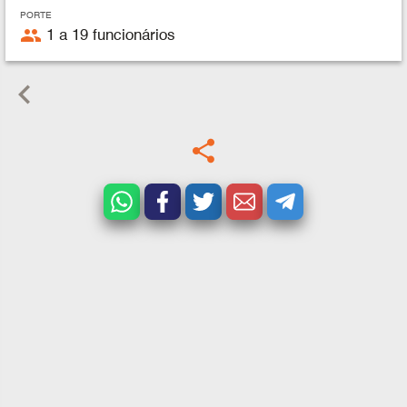
PORTE
people
1 a 19 funcionários
keyboard_arrow_left
share