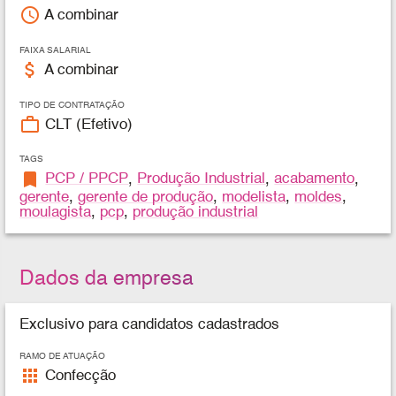
access_time
A combinar
FAIXA SALARIAL
attach_money
A combinar
TIPO DE CONTRATAÇÃO
work_outline
CLT (Efetivo)
TAGS
bookmark
PCP / PPCP
,
Produção Industrial
,
acabamento
,
gerente
,
gerente de produção
,
modelista
,
moldes
,
moulagista
,
pcp
,
produção industrial
Dados da empresa
Exclusivo para candidatos cadastrados
RAMO DE ATUAÇÃO
apps
Confecção