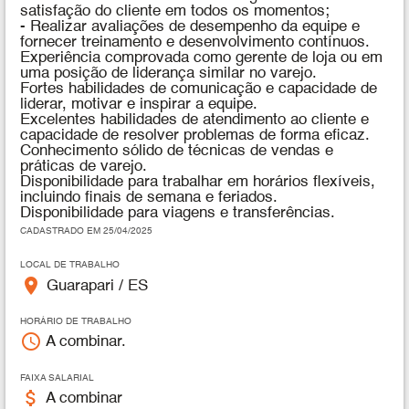
satisfação do cliente em todos os momentos;
- Realizar avaliações de desempenho da equipe e
fornecer treinamento e desenvolvimento contínuos.
Experiência comprovada como gerente de loja ou em
uma posição de liderança similar no varejo.
Fortes habilidades de comunicação e capacidade de
liderar, motivar e inspirar a equipe.
Excelentes habilidades de atendimento ao cliente e
capacidade de resolver problemas de forma eficaz.
Conhecimento sólido de técnicas de vendas e
práticas de varejo.
Disponibilidade para trabalhar em horários flexíveis,
incluindo finais de semana e feriados.
Disponibilidade para viagens e transferências.
CADASTRADO EM 25/04/2025
LOCAL DE TRABALHO
place
Guarapari / ES
HORÁRIO DE TRABALHO
access_time
A combinar.
FAIXA SALARIAL
attach_money
A combinar