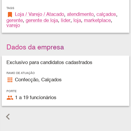
TAGS
bookmark
Loja / Varejo / Atacado
,
atendimento
,
calçados
,
gerente
,
gerente de loja
,
líder
,
loja
,
marketplace
,
varejo
Dados da empresa
Exclusivo para candidatos cadastrados
RAMO DE ATUAÇÃO
apps
Confecção, Calçados
PORTE
people
1 a 19 funcionários
keyboard_arrow_left