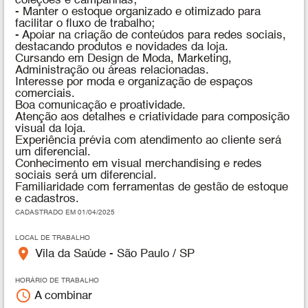
coleções e campanhas;
- Manter o estoque organizado e otimizado para
facilitar o fluxo de trabalho;
- Apoiar na criação de conteúdos para redes sociais,
destacando produtos e novidades da loja.
Cursando em Design de Moda, Marketing,
Administração ou áreas relacionadas.
Interesse por moda e organização de espaços
comerciais.
Boa comunicação e proatividade.
Atenção aos detalhes e criatividade para composição
visual da loja.
Experiência prévia com atendimento ao cliente será
um diferencial.
Conhecimento em visual merchandising e redes
sociais será um diferencial.
Familiaridade com ferramentas de gestão de estoque
e cadastros.
CADASTRADO EM 01/04/2025
LOCAL DE TRABALHO
place
Vila da Saúde - São Paulo / SP
HORÁRIO DE TRABALHO
access_time
A combinar