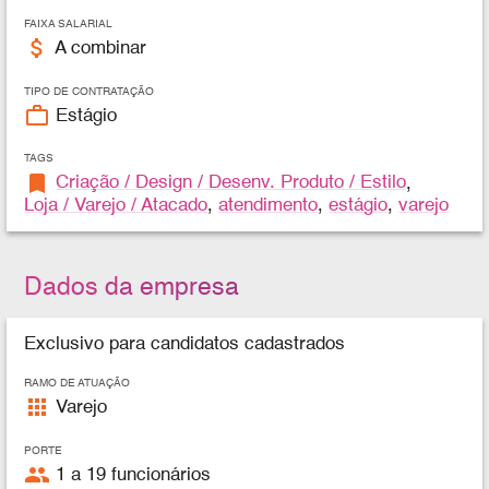
FAIXA SALARIAL
attach_money
A combinar
TIPO DE CONTRATAÇÃO
work_outline
Estágio
TAGS
bookmark
Criação / Design / Desenv. Produto / Estilo
,
Loja / Varejo / Atacado
,
atendimento
,
estágio
,
varejo
Dados da empresa
Exclusivo para candidatos cadastrados
RAMO DE ATUAÇÃO
apps
Varejo
PORTE
people
1 a 19 funcionários