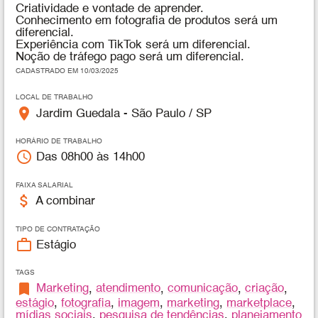
Criatividade e vontade de aprender.
Conhecimento em fotografia de produtos será um
diferencial.
Experiência com TikTok será um diferencial.
Noção de tráfego pago será um diferencial.
CADASTRADO EM 10/03/2025
LOCAL DE TRABALHO
place
Jardim Guedala - São Paulo / SP
HORÁRIO DE TRABALHO
access_time
Das 08h00 às 14h00
FAIXA SALARIAL
attach_money
A combinar
TIPO DE CONTRATAÇÃO
work_outline
Estágio
TAGS
bookmark
Marketing
,
atendimento
,
comunicação
,
criação
,
estágio
,
fotografia
,
imagem
,
marketing
,
marketplace
,
mídias sociais
,
pesquisa de tendências
,
planejamento