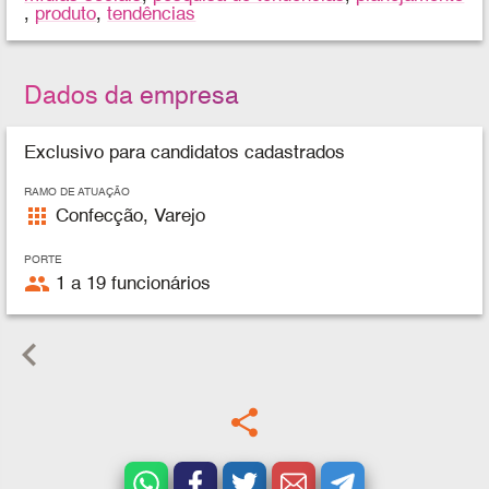
,
produto
,
tendências
Dados da empresa
Exclusivo para candidatos cadastrados
RAMO DE ATUAÇÃO
apps
Confecção, Varejo
PORTE
people
1 a 19 funcionários
keyboard_arrow_left
share