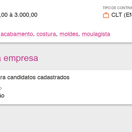
TIPO DE CONTR
work_outline
,00 à 3.000,00
CLT (Efe
,
acabamento
,
costura
,
moldes
,
moulagista
a empresa
ara candidatos cadastrados
O
ão