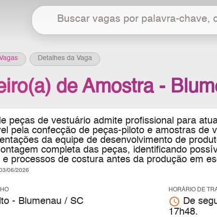
Vagas
Detalhes da Vaga
eiro(a) de Amostra - Blu
e peças de vestuário
admite profissional para atu
l pela confecção de peças-piloto e amostras de ve
ientações da equipe de desenvolvimento de produt
montagem completa das peças, identificando possí
e processos de costura antes da produção em es
3/06/2026
LHO
HORÁRIO DE TR
access_time
to - Blumenau / SC
De segun
17h48.