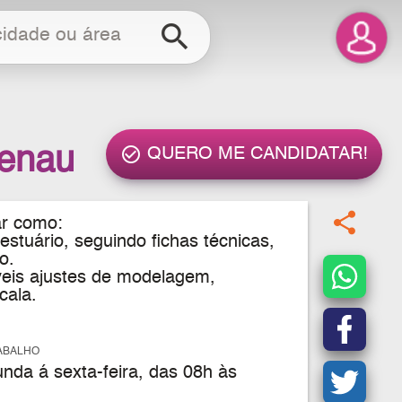
search
menau
check_circle_outline
QUERO ME CANDIDATAR!
share
ar como:
stuário, seguindo fichas técnicas,
o.
veis ajustes de modelagem,
cala.
ABALHO
da á sexta-feira, das 08h às