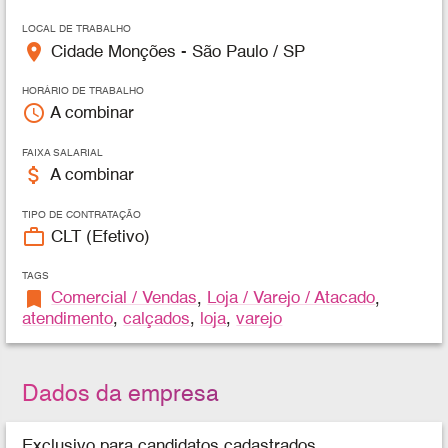
LOCAL DE TRABALHO
place
Cidade Monções - São Paulo / SP
HORÁRIO DE TRABALHO
access_time
A combinar
FAIXA SALARIAL
attach_money
A combinar
TIPO DE CONTRATAÇÃO
work_outline
CLT (Efetivo)
TAGS
bookmark
Comercial / Vendas
,
Loja / Varejo / Atacado
,
atendimento
,
calçados
,
loja
,
varejo
Dados da empresa
Exclusivo para candidatos cadastrados