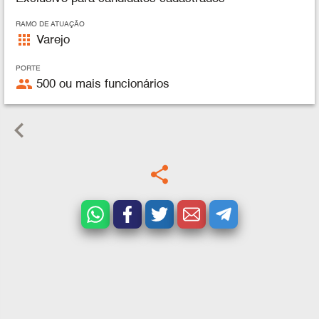
RAMO DE ATUAÇÃO
apps
Varejo
PORTE
people
500 ou mais funcionários
keyboard_arrow_left
share