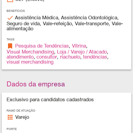
BENEFÍCIOS
check
Assistência Médica, Assistência Odontológica,
Seguro de vida, Vale-refeição, Vale-transporte, Vale-
alimentação
TAGS
bookmark
Pesquisa de Tendências
,
Vitrina
,
Visual Merchandising
,
Loja / Varejo / Atacado
,
atendimento
,
consultor
,
riachuelo
,
tendências
,
visual merchandising
Dados da empresa
Exclusivo para candidatos cadastrados
RAMO DE ATUAÇÃO
apps
Varejo
PORTE