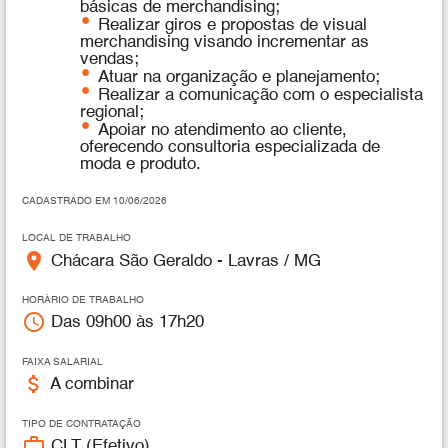
básicas de merchandising;
Realizar giros e propostas de visual
merchandising visando incrementar as
vendas;
Atuar na organização e planejamento;
Realizar a comunicação com o especialista
regional;
Apoiar no atendimento ao cliente,
oferecendo consultoria especializada de
moda e produto.
CADASTRADO EM 10/06/2026
LOCAL DE TRABALHO
place
Chácara São Geraldo - Lavras / MG
HORÁRIO DE TRABALHO
access_time
Das 09h00 às 17h20
FAIXA SALARIAL
attach_money
A combinar
TIPO DE CONTRATAÇÃO
work_outline
CLT (Efetivo)