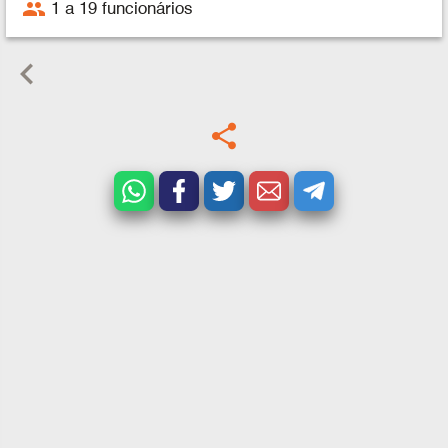
people
1 a 19 funcionários
keyboard_arrow_left
share