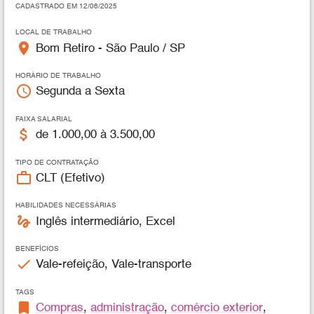
CADASTRADO EM 12/06/2025
LOCAL DE TRABALHO
place
Bom Retiro - São Paulo / SP
HORÁRIO DE TRABALHO
access_time
Segunda a Sexta
FAIXA SALARIAL
attach_money
de 1.000,00 à 3.500,00
TIPO DE CONTRATAÇÃO
work_outline
CLT (Efetivo)
HABILIDADES NECESSÁRIAS
gesture
Inglês intermediário, Excel
BENEFÍCIOS
check
Vale-refeição, Vale-transporte
TAGS
bookmark
Compras
,
administração
,
comércio exterior
,