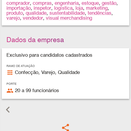
comprador
,
compras
,
engenharia
,
estoque
,
gestão
,
importação
,
inspetor
,
logística
,
loja
,
marketing
,
produto
,
qualidade
,
sustentabilidade
,
tendências
,
varejo
,
vendedor
,
visual merchandising
Dados da empresa
Exclusivo para candidatos cadastrados
RAMO DE ATUAÇÃO
apps
Confecção, Varejo, Qualidade
PORTE
people
20 a 99 funcionários
keyboard_arrow_left
share