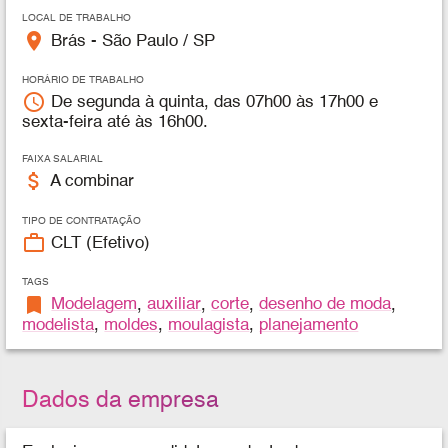
LOCAL DE TRABALHO
place
Brás - São Paulo / SP
HORÁRIO DE TRABALHO
access_time
De segunda à quinta, das 07h00 às 17h00 e
sexta-feira até às 16h00.
FAIXA SALARIAL
attach_money
A combinar
TIPO DE CONTRATAÇÃO
work_outline
CLT (Efetivo)
TAGS
bookmark
Modelagem
,
auxiliar
,
corte
,
desenho de moda
,
modelista
,
moldes
,
moulagista
,
planejamento
Dados da empresa