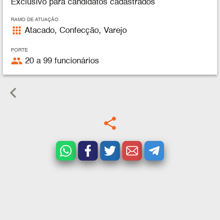
Exclusivo para candidatos cadastrados
RAMO DE ATUAÇÃO
apps
Atacado, Confecção, Varejo
PORTE
people
20 a 99 funcionários
keyboard_arrow_left
share