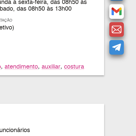
nda à sexta-feira, das 08h50 às
bado, das 08h50 às 13h00
ATAÇÃO
tivo)
o
,
atendimento
,
auxiliar
,
costura
uncionários