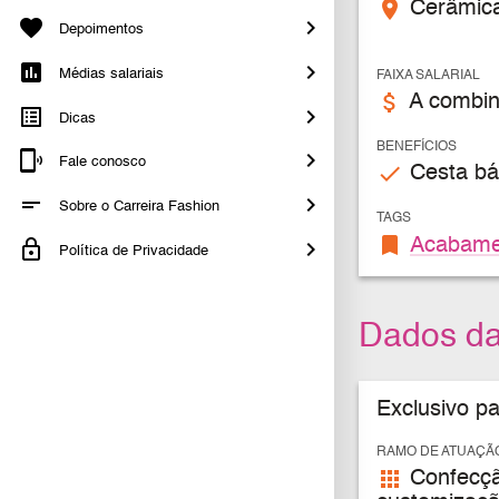
place
Cerâmica
Depoimentos
Médias salariais
FAIXA SALARIAL
attach_money
A combin
Dicas
BENEFÍCIOS
Fale conosco
check
Cesta bás
Sobre o Carreira Fashion
TAGS
bookmark
Acabame
Política de Privacidade
Dados d
Exclusivo p
RAMO DE ATUAÇÃ
apps
Confecção