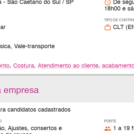
access_time
 - São Caetano do Sul / SP
De segu
18h00 e sá
TIPO DE CONTR
work_outline
ar
CLT (Efe
ica, Vale-transporte
nto
,
Costura
,
Atendimento ao cliente
,
acabament
a empresa
ara candidatos cadastrados
O
PORTE
people
, Ajustes, consertos e
1 a 19 f