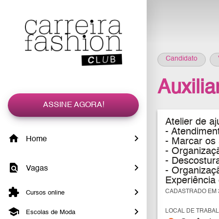
Candidato
Auxilia
ASSINE AGORA!
Atelier de a
- Atendiment
Home
- Marcar os 
- Organizaç
- Descostura
Vagas
- Organizaçã
Experiência
CADASTRADO EM 3
Cursos online
LOCAL DE TRABA
Escolas de Moda