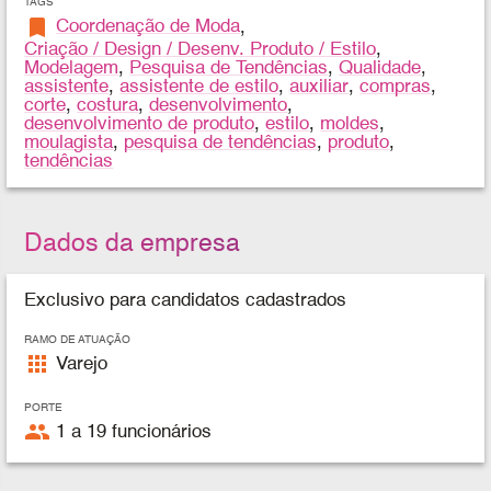
TAGS
bookmark
Coordenação de Moda
,
Criação / Design / Desenv. Produto / Estilo
,
Modelagem
,
Pesquisa de Tendências
,
Qualidade
,
assistente
,
assistente de estilo
,
auxiliar
,
compras
,
corte
,
costura
,
desenvolvimento
,
desenvolvimento de produto
,
estilo
,
moldes
,
moulagista
,
pesquisa de tendências
,
produto
,
tendências
Dados da empresa
Exclusivo para candidatos cadastrados
RAMO DE ATUAÇÃO
apps
Varejo
PORTE
people
1 a 19 funcionários