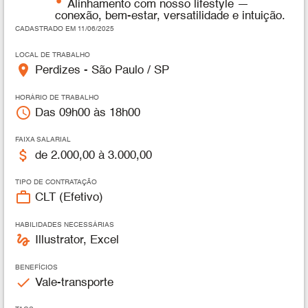
Alinhamento com nosso lifestyle —
conexão, bem-estar, versatilidade e intuição.
CADASTRADO EM 11/06/2025
LOCAL DE TRABALHO
place
Perdizes - São Paulo / SP
HORÁRIO DE TRABALHO
access_time
Das 09h00 às 18h00
FAIXA SALARIAL
attach_money
de 2.000,00 à 3.000,00
TIPO DE CONTRATAÇÃO
work_outline
CLT (Efetivo)
HABILIDADES NECESSÁRIAS
gesture
Illustrator, Excel
BENEFÍCIOS
check
Vale-transporte