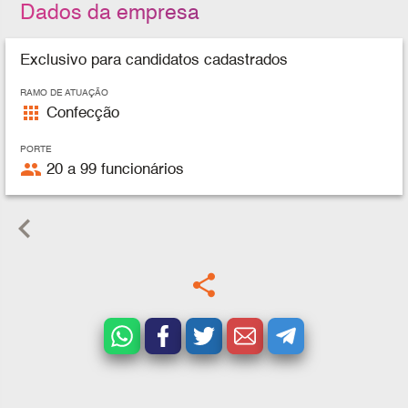
Dados da empresa
Exclusivo para candidatos cadastrados
RAMO DE ATUAÇÃO
apps
Confecção
PORTE
people
20 a 99 funcionários
keyboard_arrow_left
share