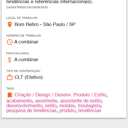
tendências e referências internacionais).
CADASTRADO EM 08/08/2025
LOCAL DE TRABALHO
place
Bom Retiro - São Paulo / SP
HORÁRIO DE TRABALHO
access_time
A combinar
FAIXA SALARIAL
attach_money
A combinar
TIPO DE CONTRATAÇÃO
work_outline
CLT (Efetivo)
TAGS
bookmark
Criação / Design / Desenv. Produto / Estilo
,
acabamento
,
assistente
,
assistente de estilo
,
desenvolvimento
,
estilo
,
moldes
,
moulagista
,
pesquisa de tendências
,
produto
,
tendências