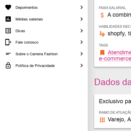
Depoimentos
FAIXA SALARIAL
attach_money
A combin
Médias salariais
HABILIDADES NE
Dicas
gesture
shopfy, ti
Fale conosco
TAGS
bookmark
Atendime
Sobre o Carreira Fashion
e-commerc
Política de Privacidade
Dados d
Exclusivo p
RAMO DE ATUAÇÃ
apps
Varejo, A