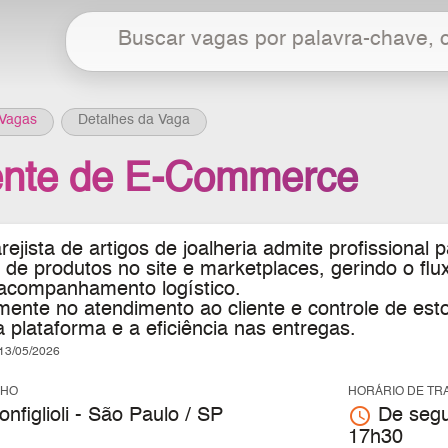
Vagas
Detalhes da Vaga
ente de E-Commerce
ejista de artigos de joalheria
admite profissional p
de produtos no site e marketplaces, gerindo o fl
 acompanhamento logístico.
mente no atendimento ao cliente e controle de est
 plataforma e a eficiência nas entregas.
3/05/2026
LHO
HORÁRIO DE TR
access_time
nfiglioli - São Paulo / SP
De segu
17h30