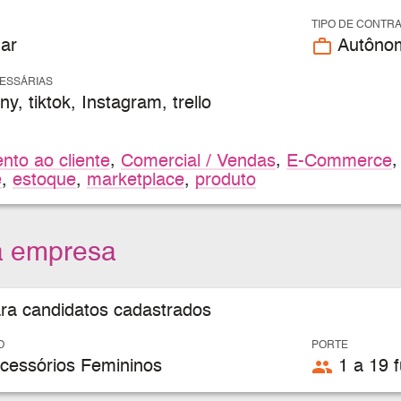
TIPO DE CONTR
work_outline
ar
Autôno
CESSÁRIAS
ny, tiktok, Instagram, trello
nto ao cliente
,
Comercial / Vendas
,
E-Commerce
e
,
estoque
,
marketplace
,
produto
a empresa
ara candidatos cadastrados
O
PORTE
people
cessórios Femininos
1 a 19 f