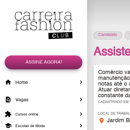
Candidato
Assist
ASSINE AGORA!
Comércio var
manutenção 
Home
notas até o
Atuar direta
constante da
Vagas
CADASTRADO EM 1
LOCAL DE TRABA
Cursos online
place
Jardim Bo
Escolas de Moda