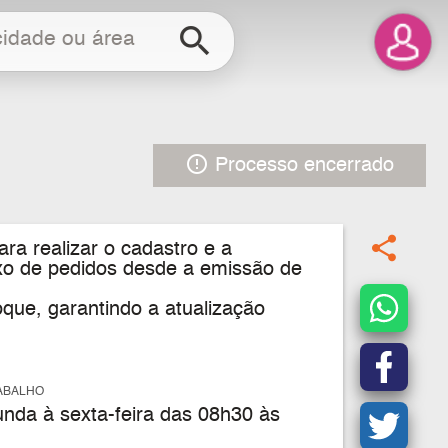
search
error_outline
Processo encerrado
share
ara realizar o cadastro e a
uxo de pedidos desde a emissão de
oque, garantindo a atualização
ABALHO
nda à sexta-feira das 08h30 às