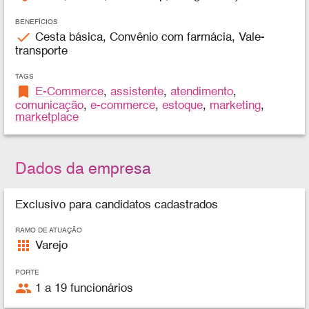
BENEFÍCIOS
check
Cesta básica, Convênio com farmácia, Vale-
transporte
TAGS
bookmark
E-Commerce
,
assistente
,
atendimento
,
comunicação
,
e-commerce
,
estoque
,
marketing
,
marketplace
Dados da empresa
Exclusivo para candidatos cadastrados
RAMO DE ATUAÇÃO
apps
Varejo
PORTE
people
1 a 19 funcionários