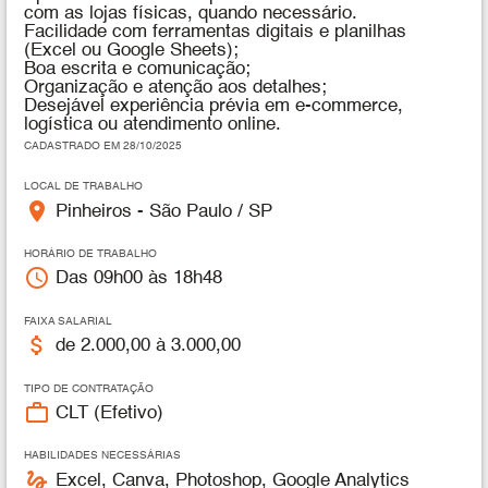
com as lojas físicas, quando necessário.
Facilidade com ferramentas digitais e planilhas
(Excel ou Google Sheets);
Boa escrita e comunicação;
Organização e atenção aos detalhes;
Desejável experiência prévia em e-commerce,
logística ou atendimento online.
CADASTRADO EM 28/10/2025
LOCAL DE TRABALHO
place
Pinheiros - São Paulo / SP
HORÁRIO DE TRABALHO
access_time
Das 09h00 às 18h48
FAIXA SALARIAL
attach_money
de 2.000,00 à 3.000,00
TIPO DE CONTRATAÇÃO
work_outline
CLT (Efetivo)
HABILIDADES NECESSÁRIAS
gesture
Excel, Canva, Photoshop, Google Analytics