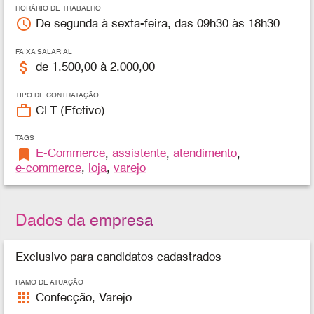
HORÁRIO DE TRABALHO
access_time
De segunda à sexta-feira, das 09h30 às 18h30
FAIXA SALARIAL
attach_money
de 1.500,00 à 2.000,00
TIPO DE CONTRATAÇÃO
work_outline
CLT (Efetivo)
TAGS
bookmark
E-Commerce
,
assistente
,
atendimento
,
e-commerce
,
loja
,
varejo
Dados da empresa
Exclusivo para candidatos cadastrados
RAMO DE ATUAÇÃO
apps
Confecção, Varejo