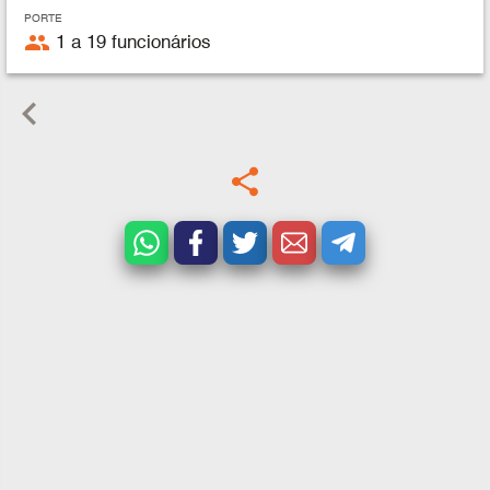
PORTE
people
1 a 19 funcionários
keyboard_arrow_left
share