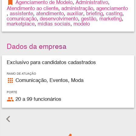
bookmark
Agenciamento de Modelo
,
Administrativo
,
Atendimento ao cliente
,
administração
,
agenciamento
,
assistente
,
atendimento
,
auxiliar
,
briefing
,
casting
,
comunicação
,
desenvolvimento
,
gestão
,
marketing
,
marketplace
,
mídias sociais
,
modelo
Dados da empresa
Exclusivo para candidatos cadastrados
RAMO DE ATUAÇÃO
apps
Comunicação, Eventos, Moda
PORTE
people
20 a 99 funcionários
keyboard_arrow_left