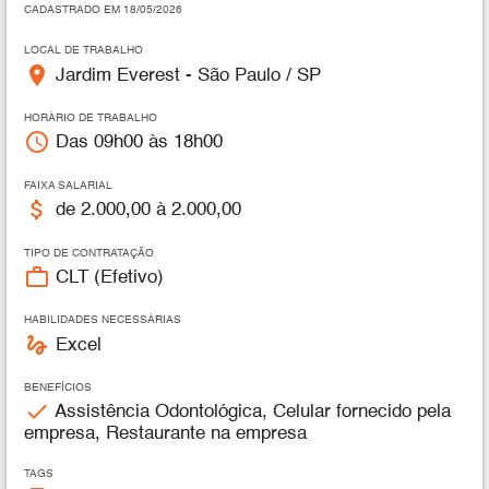
CADASTRADO EM 18/05/2026
LOCAL DE TRABALHO
place
Jardim Everest - São Paulo / SP
HORÁRIO DE TRABALHO
access_time
Das 09h00 às 18h00
FAIXA SALARIAL
attach_money
de 2.000,00 à 2.000,00
TIPO DE CONTRATAÇÃO
work_outline
CLT (Efetivo)
HABILIDADES NECESSÁRIAS
gesture
Excel
BENEFÍCIOS
check
Assistência Odontológica, Celular fornecido pela
empresa, Restaurante na empresa
TAGS