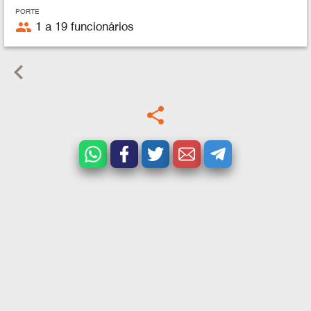
PORTE
people
1 a 19 funcionários
keyboard_arrow_left
share