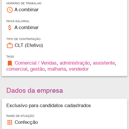
HORÁRIO DE TRABALHO
access_time
A combinar
FAIXA SALARIAL
attach_money
A combinar
TIPO DE CONTRATAÇÃO
work_outline
CLT (Efetivo)
TAGS
bookmark
Comercial / Vendas
,
administração
,
assistente
,
comercial
,
gestão
,
malharia
,
vendedor
Dados da empresa
Exclusivo para candidatos cadastrados
RAMO DE ATUAÇÃO
apps
Confecção