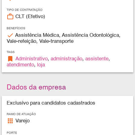
TIPO DE CONTRATAÇÃO
work_outline
CLT (Efetivo)
BENEFÍCIOS
check
Assistência Médica, Assistência Odontológica,
Vale-refeição, Vale-transporte
TAGS
bookmark
Administrativo
,
administração
,
assistente
,
atendimento
,
loja
Dados da empresa
Exclusivo para candidatos cadastrados
RAMO DE ATUAÇÃO
apps
Varejo
PORTE