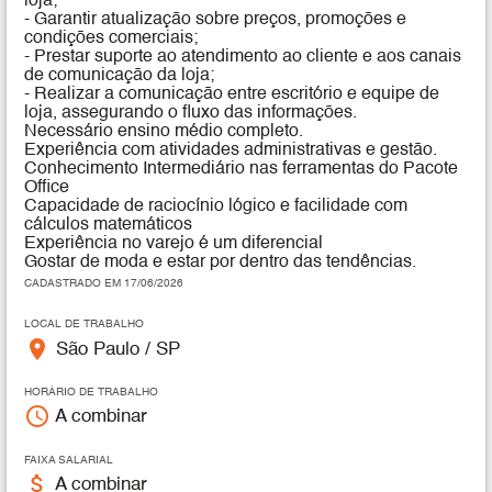
loja;
- Garantir atualização sobre preços, promoções e
condições comerciais;
- Prestar suporte ao atendimento ao cliente e aos canais
de comunicação da loja;
- Realizar a comunicação entre escritório e equipe de
loja, assegurando o fluxo das informações.
Necessário ensino médio completo.
Experiência com atividades administrativas e gestão.
Conhecimento Intermediário nas ferramentas do Pacote
Office
Capacidade de raciocínio lógico e facilidade com
cálculos matemáticos
Experiência no varejo é um diferencial
Gostar de moda e estar por dentro das tendências.
CADASTRADO EM 17/06/2026
LOCAL DE TRABALHO
place
São Paulo / SP
HORÁRIO DE TRABALHO
access_time
A combinar
FAIXA SALARIAL
attach_money
A combinar