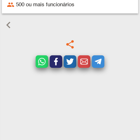
people
500 ou mais funcionários
keyboard_arrow_left
share