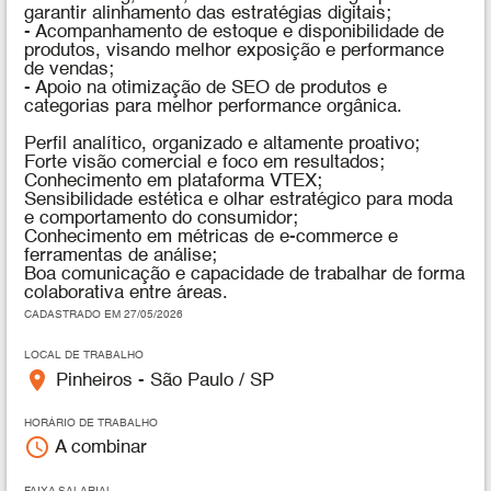
garantir alinhamento das estratégias digitais;
- Acompanhamento de estoque e disponibilidade de
produtos, visando melhor exposição e performance
de vendas;
- Apoio na otimização de SEO de produtos e
categorias para melhor performance orgânica.
Perfil analítico, organizado e altamente proativo;
Forte visão comercial e foco em resultados;
Conhecimento em plataforma VTEX;
Sensibilidade estética e olhar estratégico para moda
e comportamento do consumidor;
Conhecimento em métricas de e-commerce e
ferramentas de análise;
Boa comunicação e capacidade de trabalhar de forma
colaborativa entre áreas.
CADASTRADO EM 27/05/2026
LOCAL DE TRABALHO
place
Pinheiros - São Paulo / SP
HORÁRIO DE TRABALHO
access_time
A combinar
FAIXA SALARIAL