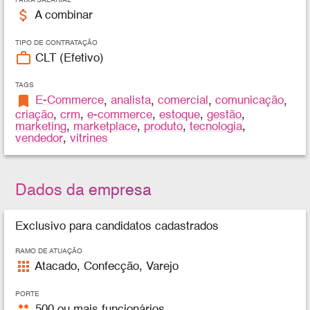
attach_money
A combinar
TIPO DE CONTRATAÇÃO
work_outline
CLT (Efetivo)
TAGS
bookmark
E-Commerce
,
analista
,
comercial
,
comunicação
,
criação
,
crm
,
e-commerce
,
estoque
,
gestão
,
marketing
,
marketplace
,
produto
,
tecnologia
,
vendedor
,
vitrines
Dados da empresa
Exclusivo para candidatos cadastrados
RAMO DE ATUAÇÃO
apps
Atacado, Confecção, Varejo
PORTE
people
500 ou mais funcionários