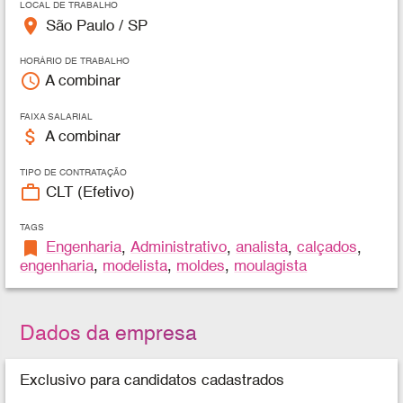
LOCAL DE TRABALHO
place
São Paulo / SP
HORÁRIO DE TRABALHO
access_time
A combinar
FAIXA SALARIAL
attach_money
A combinar
TIPO DE CONTRATAÇÃO
work_outline
CLT (Efetivo)
TAGS
bookmark
Engenharia
,
Administrativo
,
analista
,
calçados
,
engenharia
,
modelista
,
moldes
,
moulagista
Dados da empresa
Exclusivo para candidatos cadastrados