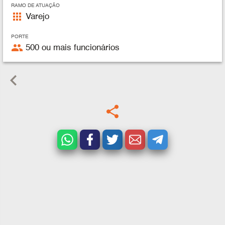
RAMO DE ATUAÇÃO
apps
Varejo
PORTE
people
500 ou mais funcionários
keyboard_arrow_left
share