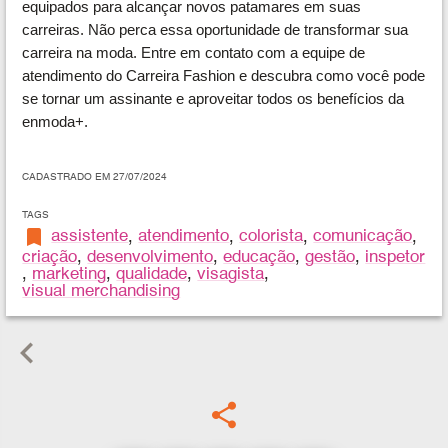
equipados para alcançar novos patamares em suas
carreiras. Não perca essa oportunidade de transformar sua
carreira na moda. Entre em contato com a equipe de
atendimento do Carreira Fashion e descubra como você pode
se tornar um assinante e aproveitar todos os benefícios da
enmoda+.
CADASTRADO EM 27/07/2024
TAGS
bookmark
assistente
,
atendimento
,
colorista
,
comunicação
,
criação
,
desenvolvimento
,
educação
,
gestão
,
inspetor
,
marketing
,
qualidade
,
visagista
,
visual merchandising
keyboard_arrow_left
share