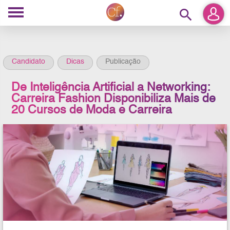
search
Candidato
Dicas
Publicação
De Inteligência Artificial a Networking:
Carreira Fashion Disponibiliza Mais de
20 Cursos de Moda e Carreira