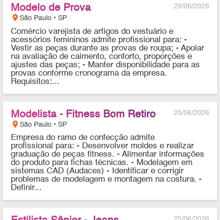
Modelo de Prova
29/06/2026
location_on
São Paulo • SP
Comércio varejista de artigos do vestuário e
acessórios femininos admite profissional para: -
Vestir as peças durante as provas de roupa; - Apoiar
na avaliação de caimento, conforto, proporções e
ajustes das peças; - Manter disponibilidade para as
provas conforme cronograma da empresa.
Requisitos:...
Modelista - Fitness Bom Retiro
25/06/2026
location_on
São Paulo • SP
Empresa do ramo de confecção admite
profissional para: - Desenvolver moldes e realizar
graduação de peças fitness. - Alimentar informações
do produto para fichas técnicas. - Modelagem em
sistemas CAD (Audaces) - Identificar e corrigir
problemas de modelagem e montagem na costura. -
Definir...
25/06/2026