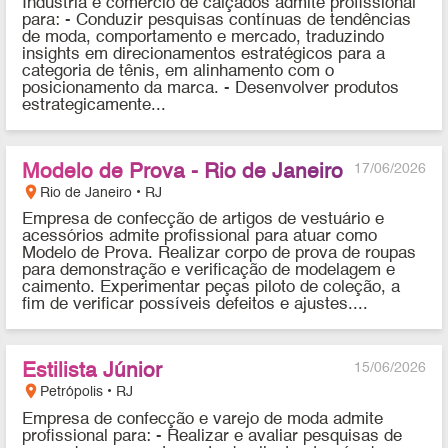
Industria e comercio de calçados admite profissional
para: - Conduzir pesquisas contínuas de tendências
de moda, comportamento e mercado, traduzindo
insights em direcionamentos estratégicos para a
categoria de tênis, em alinhamento com o
posicionamento da marca. - Desenvolver produtos
estrategicamente...
Modelo de Prova - Rio de Janeiro
17/06/2026
location_on
Rio de Janeiro • RJ
Empresa de confecção de artigos de vestuário e
acessórios admite profissional para atuar como
Modelo de Prova. Realizar corpo de prova de roupas
para demonstração e verificação de modelagem e
caimento. Experimentar peças piloto de coleção, a
fim de verificar possíveis defeitos e ajustes....
Estilista Júnior
15/06/2026
location_on
Petrópolis • RJ
Empresa de confecção e varejo de moda admite
profissional para: - Realizar e avaliar pesquisas de