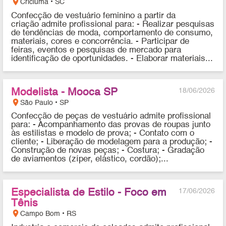
location_on
Criciúma • SC
Confecção de vestuário feminino a partir da
criação admite profissional para: - Realizar pesquisas
de tendências de moda, comportamento de consumo,
materiais, cores e concorrência. - Participar de
feiras, eventos e pesquisas de mercado para
identificação de oportunidades. - Elaborar materiais...
Modelista - Mooca SP
18/06/2026
location_on
São Paulo • SP
Confecção de peças de vestuário admite profissional
para: - Acompanhamento das provas de roupas junto
às estilistas e modelo de prova; - Contato com o
cliente; - Liberação de modelagem para a produção; -
Construção de novas peças; - Costura; - Gradação
de aviamentos (zíper, elástico, cordão);...
Especialista de Estilo - Foco em
17/06/2026
Tênis
location_on
Campo Bom • RS