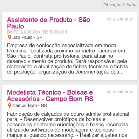
24 vagas listadas
Assistente de Produto - São
esta semana
Paulo
De R$ 3.000,00 a R$ 5.000,00
location_on
São Paulo • SP
Empresa de confecção especializada em moda
feminina, localizada próximo ao metrô Tucuruvi em
São Paulo, contrata profissional para atuar no
desenvolvimento de produto. Será responsável pela
elaboração e atualização de fichas técnicas e fichas
de produção, organização da documentação dos...
Modelista Técnico - Bolsas e
esta semana
Acessórios - Campo Bom RS
location_on
Campo Bom • RS
Fabricação de calçados de couro admite profissional
para: - Desenvolver protótipos de bolsas e
acessórios conforme orientações e bases recebidas,
utilizando softwares de modelagem e técnicas
manuais, quando necessário. - Realizar ajustes nos