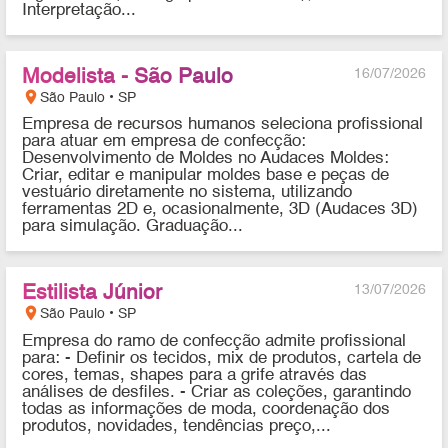
Interpretação...
Modelista - São Paulo
16/07/2026
location_on
São Paulo • SP
Empresa de recursos humanos seleciona profissional
para atuar em empresa de confecção:
Desenvolvimento de Moldes no Audaces Moldes:
Criar, editar e manipular moldes base e peças de
vestuário diretamente no sistema, utilizando
ferramentas 2D e, ocasionalmente, 3D (Audaces 3D)
para simulação. Graduação...
Estilista Júnior
13/07/2026
location_on
São Paulo • SP
Empresa do ramo de confecção admite profissional
para: - Definir os tecidos, mix de produtos, cartela de
cores, temas, shapes para a grife através das
análises de desfiles. - Criar as coleções, garantindo
todas as informações de moda, coordenação dos
produtos, novidades, tendências preço,...