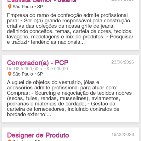
Estilista Sênior - Jeans
location_on
São Paulo • SP
Empresa do ramo de confecção admite profissional
para: - Ser o(a) grande responsável pela construção
criativa das coleções da nossa grife de jeans,
definindo conceitos, temas, cartela de cores, tecidos,
lavagens, modelagens e mix de produtos. - Pesquisar
e traduzir tendências nacionais...
Comprador(a) - PCP
23/06/2026
De R$ 5.000,00 a R$ 9.000,00
location_on
São Paulo • SP
Aluguel de objetos do vestuário, jóias e
acessórios admite profissional para atuar com:
Compras: - Sourcing e negociação de tecidos nobres
(sedas, tules, rendas, musselines), aviamentos,
pedrarias e materiais de bordado; - Gestão da
carteira de fornecedores, incluindo contratos de
bordado externo;...
Designer de Produto
19/06/2026