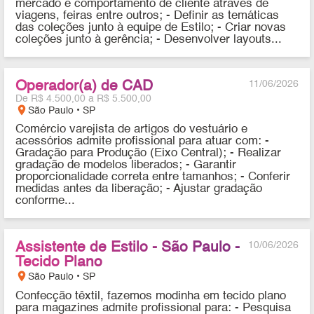
mercado e comportamento de cliente através de
viagens, feiras entre outros; - Definir as temáticas
das coleções junto à equipe de Estilo; - Criar novas
coleções junto à gerência; - Desenvolver layouts...
Operador(a) de CAD
11/06/2026
De R$ 4.500,00 a R$ 5.500,00
location_on
São Paulo • SP
Comércio varejista de artigos do vestuário e
acessórios admite profissional para atuar com: -
Gradação para Produção (Eixo Central); - Realizar
gradação de modelos liberados; - Garantir
proporcionalidade correta entre tamanhos; - Conferir
medidas antes da liberação; - Ajustar gradação
conforme...
Assistente de Estilo - São Paulo -
10/06/2026
Tecido Plano
location_on
São Paulo • SP
Confecção têxtil, fazemos modinha em tecido plano
para magazines admite profissional para: - Pesquisa