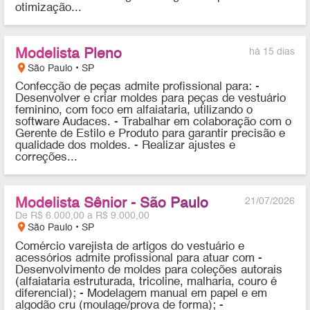
otimização...
Modelista Pleno
há 15 dias
location_on
São Paulo • SP
Confecção de peças admite profissional para: -
Desenvolver e criar moldes para peças de vestuário
feminino, com foco em alfaiataria, utilizando o
software Audaces. - Trabalhar em colaboração com o
Gerente de Estilo e Produto para garantir precisão e
qualidade dos moldes. - Realizar ajustes e
correções...
Modelista Sênior - São Paulo
21/07/2026
De R$ 6.000,00 a R$ 9.000,00
location_on
São Paulo • SP
Comércio varejista de artigos do vestuário e
acessórios admite profissional para atuar com -
Desenvolvimento de moldes para coleções autorais
(alfaiataria estruturada, tricoline, malharia, couro é
diferencial); - Modelagem manual em papel e em
algodão cru (moulage/prova de forma); -