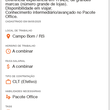
Diferencial experiência em TRADE de grandes
marcas (número grande de lojas).
Disponibilidade em viajar.
Conhecimento intermediário/avançado no Pacote
Office.
CADASTRADO EM 09/05/2025
LOCAL DE TRABALHO
place
Campo Bom / RS
HORÁRIO DE TRABALHO
access_time
A combinar
FAIXA SALARIAL
attach_money
A combinar
TIPO DE CONTRATAÇÃO
work_outline
CLT (Efetivo)
HABILIDADES NECESSÁRIAS
gesture
Pacote Office
TAGS