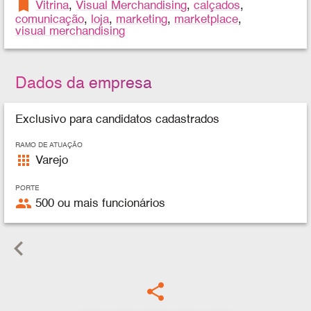
bookmark
Vitrina
,
Visual Merchandising
,
calçados
,
comunicação
,
loja
,
marketing
,
marketplace
,
visual merchandising
Dados da empresa
Exclusivo para candidatos cadastrados
RAMO DE ATUAÇÃO
apps
Varejo
PORTE
people
500 ou mais funcionários
keyboard_arrow_left
share