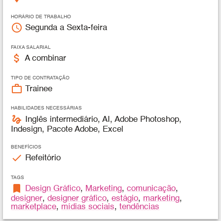
HORÁRIO DE TRABALHO
access_time
Segunda a Sexta-feira
FAIXA SALARIAL
attach_money
A combinar
TIPO DE CONTRATAÇÃO
work_outline
Trainee
HABILIDADES NECESSÁRIAS
gesture
Inglês intermediário, AI, Adobe Photoshop,
Indesign, Pacote Adobe, Excel
BENEFÍCIOS
check
Refeitório
TAGS
bookmark
Design Gráfico
,
Marketing
,
comunicação
,
designer
,
designer gráfico
,
estágio
,
marketing
,
marketplace
,
mídias sociais
,
tendências