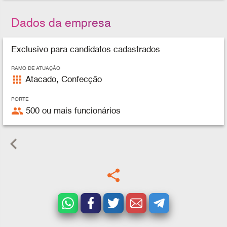
Dados da empresa
Exclusivo para candidatos cadastrados
RAMO DE ATUAÇÃO
apps
Atacado, Confecção
PORTE
people
500 ou mais funcionários
keyboard_arrow_left
share