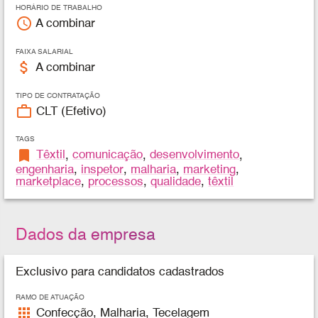
HORÁRIO DE TRABALHO
access_time
A combinar
FAIXA SALARIAL
attach_money
A combinar
TIPO DE CONTRATAÇÃO
work_outline
CLT (Efetivo)
TAGS
bookmark
Têxtil
,
comunicação
,
desenvolvimento
,
engenharia
,
inspetor
,
malharia
,
marketing
,
marketplace
,
processos
,
qualidade
,
têxtil
Dados da empresa
Exclusivo para candidatos cadastrados
RAMO DE ATUAÇÃO
apps
Confecção, Malharia, Tecelagem