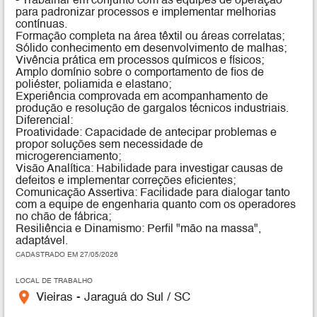
- Trabalhar em conjunto com as equipes de operação
para padronizar processos e implementar melhorias
contínuas.
Formação completa na área têxtil ou áreas correlatas;
Sólido conhecimento em desenvolvimento de malhas;
Vivência prática em processos químicos e físicos;
Amplo domínio sobre o comportamento de fios de
poliéster, poliamida e elastano;
Experiência comprovada em acompanhamento de
produção e resolução de gargalos técnicos industriais.
Diferencial:
Proatividade: Capacidade de antecipar problemas e
propor soluções sem necessidade de
microgerenciamento;
Visão Analítica: Habilidade para investigar causas de
defeitos e implementar correções eficientes;
Comunicação Assertiva: Facilidade para dialogar tanto
com a equipe de engenharia quanto com os operadores
no chão de fábrica;
Resiliência e Dinamismo: Perfil "mão na massa",
adaptável.
CADASTRADO EM 27/05/2026
LOCAL DE TRABALHO
place
Vieiras - Jaraguá do Sul / SC