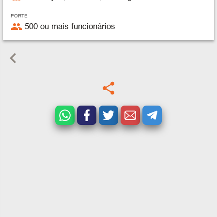
PORTE
people
500 ou mais funcionários
keyboard_arrow_left
share