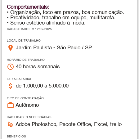
Comportamentais:
• Organização, foco em prazos, boa comunicação.
• Proatividade, trabalho em equipe, multitarefa.
• Senso estético alinhado à moda.
CADASTRADO EM 12/09/2025
LOCAL DE TRABALHO
place
Jardim Paulista - São Paulo / SP
HORÁRIO DE TRABALHO
access_time
40 horas semanais
FAIXA SALARIAL
attach_money
de 1.000,00 à 5.000,00
TIPO DE CONTRATAÇÃO
work_outline
Autônomo
HABILIDADES NECESSÁRIAS
gesture
Adobe Photoshop, Pacote Office, Excel, trello
BENEFÍCIOS