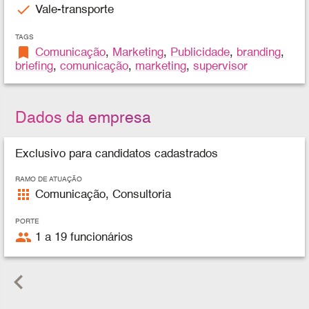
check
Vale-transporte
TAGS
bookmark
Comunicação
,
Marketing
,
Publicidade
,
branding
,
briefing
,
comunicação
,
marketing
,
supervisor
Dados da empresa
Exclusivo para candidatos cadastrados
RAMO DE ATUAÇÃO
apps
Comunicação, Consultoria
PORTE
people
1 a 19 funcionários
keyboard_arrow_left