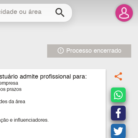
search
error_outline
Processo encerrado
share
tuário admite profissional para
:
 empresa
dos prazos
ades da área
ão e influenciadores.