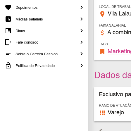
LOCAL DE TRABA
Depoimentos
place
Vila Lala
Médias salariais
FAIXA SALARIAL
Dicas
attach_money
A combin
Fale conosco
TAGS
bookmark
Marketin
Sobre o Carreira Fashion
Política de Privacidade
Dados d
Exclusivo p
RAMO DE ATUAÇÃ
apps
Varejo