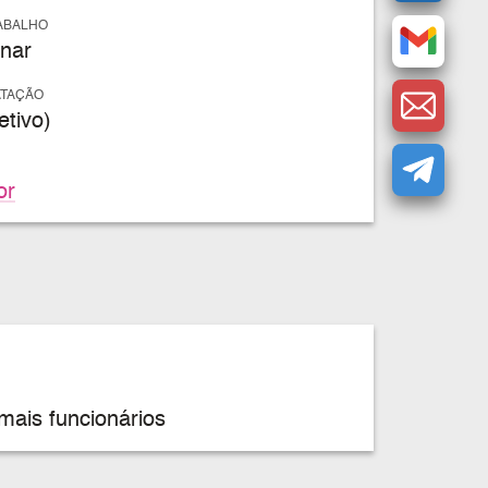
ABALHO
nar
ATAÇÃO
tivo)
or
mais funcionários