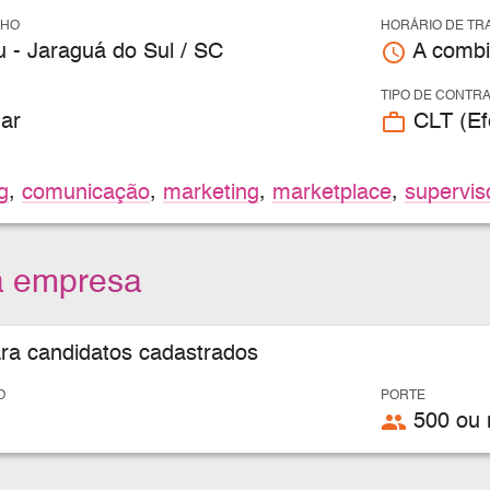
LHO
HORÁRIO DE TR
access_time
u - Jaraguá do Sul / SC
A combi
TIPO DE CONTR
work_outline
ar
CLT (Efe
g
,
comunicação
,
marketing
,
marketplace
,
supervis
a empresa
ara candidatos cadastrados
O
PORTE
people
500 ou 